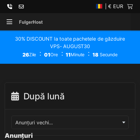
| € EUR
30% DISCOUNT la toate pachetele de găzduire
VPS- AUGUST30
26
01
11
18
Zile
Ore
Minute
Secunde
După lună
Anunțuri