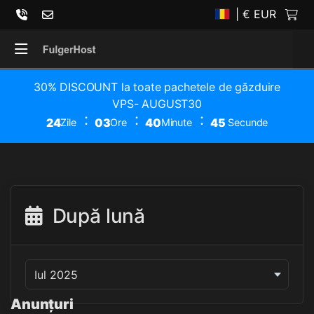
| € EUR
30% DISCOUNT la toate pachetele de găzduire
VPS- AUGUST30
24
03
40
45
Zile
Ore
Minute
Secunde
După lună
Anunțuri