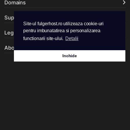
Domains
Support
Site-ul fulgerhost.ro utilizeaza cookie-uri
pentru imbunatatirea si personalizarea
Legal
functionarii site-ului.
Detalii
About Company
Inchide
Premii Fulgerhost 2026:
Acceptam urmatoarele metode de plata: