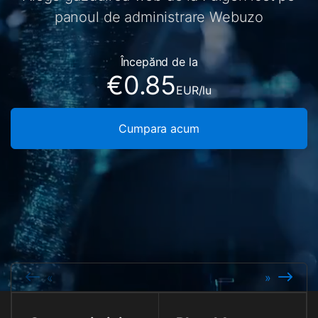
panoul de administrare Webuzo
Începănd de la
€0.85
EUR
/lu
Cumpara acum
«
»