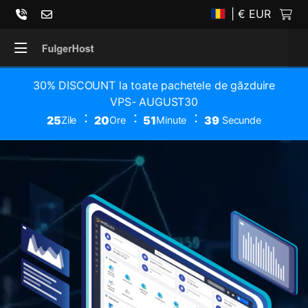
| € EUR
30% DISCOUNT la toate pachetele de găzduire
VPS- AUGUST30
25
20
51
39
Zile
Ore
Minute
Secunde