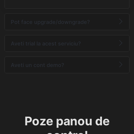
Pot face upgrade/downgrade?
Aveti trial la acest serviciu?
Aveti un cont demo?
Poze panou de