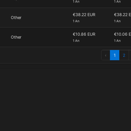
1 An
1 An
€38.22 EUR
€38.22 
Other
1 An
1 An
€10.86 EUR
€10.06 
Other
1 An
1 An
‹
1
2