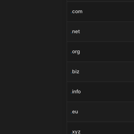
.
com
.
net
.
org
.
biz
.
info
.
eu
.
xyz