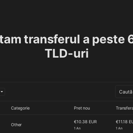
tam transferul a peste 
TLD-uri
Categorie
Pret nou
Transfera
€10.38 EUR
€11.18 E
Other
1 An
1 An