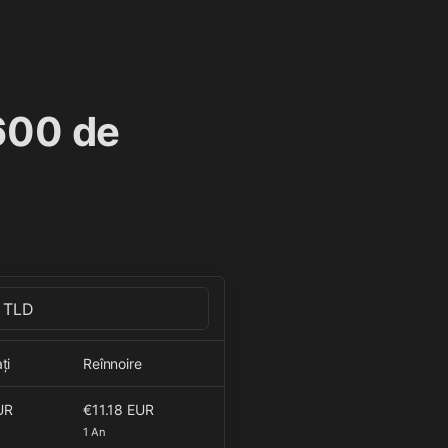
600 de
ți
Reînnoire
UR
€11.18 EUR
1 An