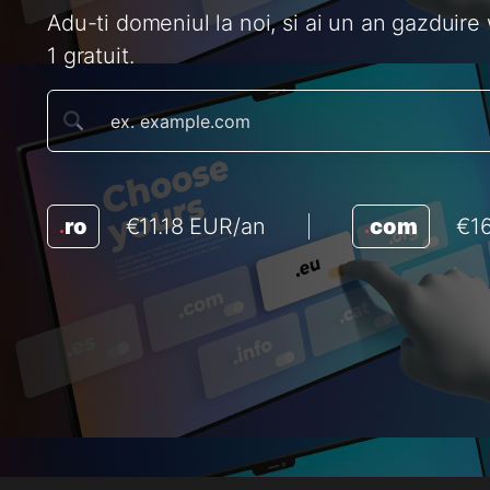
Adu-ti domeniul la noi, si ai un an gazduir
1 gratuit.
ro
€11.18 EUR/an
com
€1
.
.