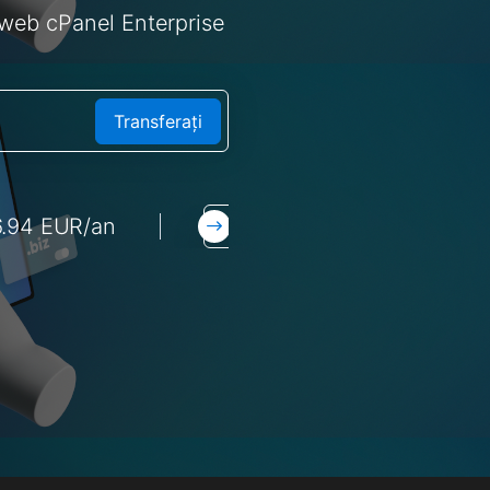
e web cPanel Enterprise
Transferați
6.94 EUR/an
net
€19.50 EUR/an
.