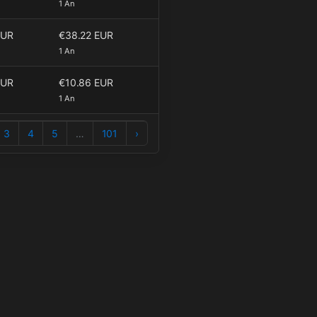
1 An
EUR
€38.22 EUR
1 An
EUR
€10.86 EUR
1 An
3
4
5
…
101
›