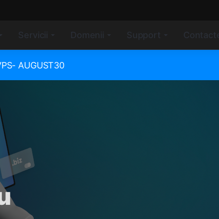
Servicii
Domenii
Support
Contact
e VPS- AUGUST30
u