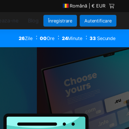
Română
| € EUR
eaza-ne
Blog
Înregistrare
Autentificare
26
Zile
00
Ore
24
Minute
32
Secunde