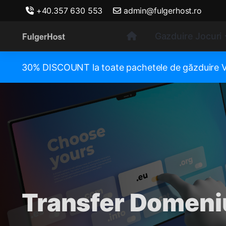
+40.357 630 553
admin@fulgerhost.ro
Gazduire Jocuri
30% DISCOUNT la toate pachetele de găzduir
Transfer Domeni