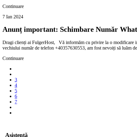
Continuare
7 Ian 2024
Anunț important: Schimbare Număr WhatsAp
Dragi clienți ai FulgerHost, Vă informăm cu privire la o modificare im
vechiului număr de telefon +40357630553, am fost nevoiți să luăm dec
Continuare
3
4
5
6
7
Asistență