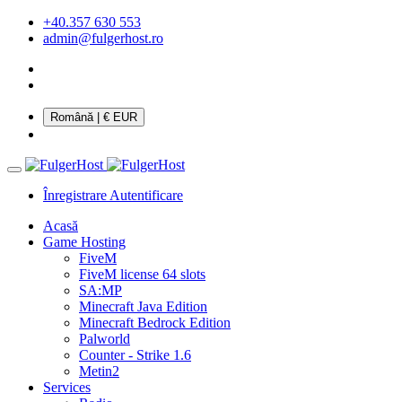
+40.357 630 553
admin@fulgerhost.ro
Română
| € EUR
Înregistrare
Autentificare
Acasă
Game Hosting
FiveM
FiveM license 64 slots
SA:MP
Minecraft Java Edition
Minecraft Bedrock Edition
Palworld
Counter - Strike 1.6
Metin2
Services