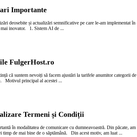
zari Importante
zări deosebite și actualizări semnificative pe care le-am implementat în 
 mai inovator. 1. Sistem AI de ...
iile FulgerHost.ro
nță că suntem nevoiți să facem ajustări la tarifele anumitor categorii d
e. Motivul principal al acestei ...
lizare Termeni și Condiții
rtantă în modalitatea de comunicare cu dumneavoastră. Din păcate, a
ei timp de mai bine de o săptămână. Din acest motiv, am luat ...