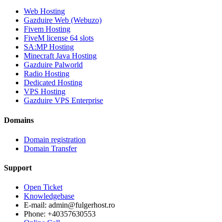
Web Hosting
Gazduire Web (Webuzo)
Fivem Hosting
FiveM license 64 slots
SA:MP Hosting
Minecraft Java Hosting
Gazduire Palworld
Radio Hosting
Dedicated Hosting
VPS Hosting
Gazduire VPS Enterprise
Domains
Domain registration
Domain Transfer
Support
Open Ticket
Knowledgebase
E-mail: admin@fulgerhost.ro
Phone: +40357630553