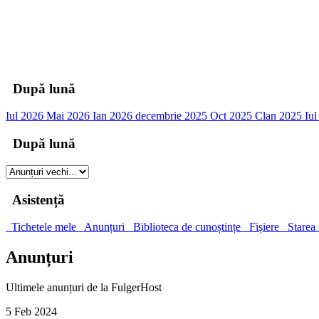
00
Zile
00
Ore
00
Minute
00
Secunde
După lună
Iul 2026
Mai 2026
Ian 2026
decembrie 2025
Oct 2025
Clan 2025
Iu
După lună
Asistență
Tichetele mele
Anunțuri
Biblioteca de cunoștințe
Fișiere
Starea 
Anunțuri
Ultimele anunțuri de la FulgerHost
5 Feb 2024