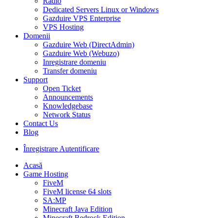
Radio
Dedicated Servers Linux or Windows
Gazduire VPS Enterprise
VPS Hosting
Domenii
Gazduire Web (DirectAdmin)
Gazduire Web (Webuzo)
Inregistrare domeniu
Transfer domeniu
Support
Open Ticket
Announcements
Knowledgebase
Network Status
Contact Us
Blog
Înregistrare
Autentificare
Acasă
Game Hosting
FiveM
FiveM license 64 slots
SA:MP
Minecraft Java Edition
Minecraft Bedrock Edition