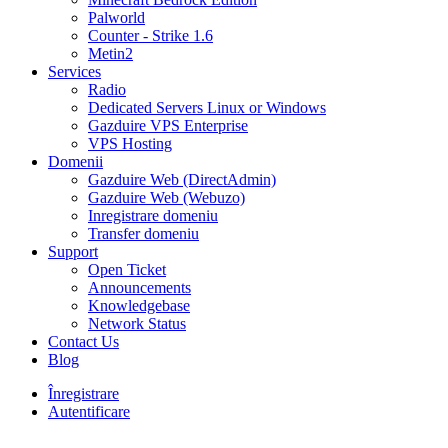
Palworld
Counter - Strike 1.6
Metin2
Services
Radio
Dedicated Servers Linux or Windows
Gazduire VPS Enterprise
VPS Hosting
Domenii
Gazduire Web (DirectAdmin)
Gazduire Web (Webuzo)
Inregistrare domeniu
Transfer domeniu
Support
Open Ticket
Announcements
Knowledgebase
Network Status
Contact Us
Blog
Înregistrare
Autentificare
30% DISCOUNT la toate pachetele de găzduire VPS- AUGUST30