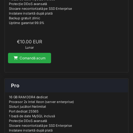
Protecție DDoS avansată
Stocare necontorizată pe SSD Enterprise
Instalare instantă după plată
Backup gratuit zilnic
Uptime garantat 99.9%
€10.00 EUR
Lunar
Comandă acum
Pro
16 GB RAM DDR4 dedicat
Procesor 2x Intel Xeon (server enterprise)
Sloturi jucători Nelimitat
Port dedicat 25565
1 bază de date MySQL inclusă
Protecție DDoS avansată
Stocare necontorizată pe SSD Enterprise
Instalare instantă după plată