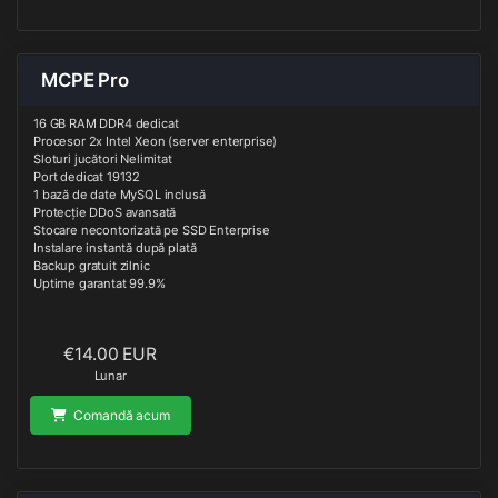
MCPE Pro
16 GB RAM DDR4 dedicat
Procesor 2x Intel Xeon (server enterprise)
Sloturi jucători Nelimitat
Port dedicat 19132
1 bază de date MySQL inclusă
Protecție DDoS avansată
Stocare necontorizată pe SSD Enterprise
Instalare instantă după plată
Backup gratuit zilnic
Uptime garantat 99.9%
€14.00 EUR
Lunar
Comandă acum