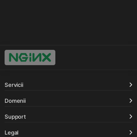
Servicii
Domenii
Support
Legal