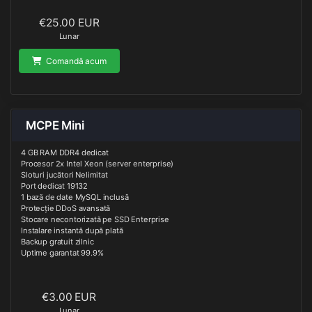
€25.00 EUR
Lunar
Comandă acum
MCPE Mini
4 GB RAM DDR4 dedicat
Procesor 2x Intel Xeon (server enterprise)
Sloturi jucători Nelimitat
Port dedicat 19132
1 bază de date MySQL inclusă
Protecție DDoS avansată
Stocare necontorizată pe SSD Enterprise
Instalare instantă după plată
Backup gratuit zilnic
Uptime garantat 99.9%
€3.00 EUR
Lunar