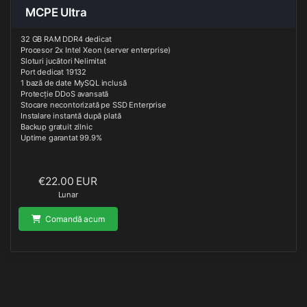
MCPE Ultra
32 GB RAM DDR4 dedicat
Procesor 2x Intel Xeon (server enterprise)
Sloturi jucători Nelimitat
Port dedicat 19132
1 bază de date MySQL inclusă
Protecție DDoS avansată
Stocare necontorizată pe SSD Enterprise
Instalare instantă după plată
Backup gratuit zilnic
Uptime garantat 99.9%
€22.00 EUR
Lunar
Comandă acum