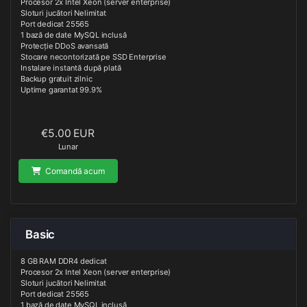
Procesor 2x Intel Xeon (server enterprise)
Sloturi jucători Nelimitat
Port dedicat 25565
1 bază de date MySQL inclusă
Protecție DDoS avansată
Stocare necontorizată pe SSD Enterprise
Instalare instantă după plată
Backup gratuit zilnic
Uptime garantat 99.9%
€5.00 EUR
Lunar
Comandă acum
Basic
8 GB RAM DDR4 dedicat
Procesor 2x Intel Xeon (server enterprise)
Sloturi jucători Nelimitat
Port dedicat 25565
1 bază de date MySQL inclusă