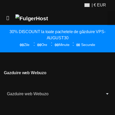
| € EUR
30% DISCOUNT la toate pachetele de găzduire VPS-
AUGUST30
Zile
Ore
Minute
Secunde
00
00
00
00
Gazduire web Webuzo