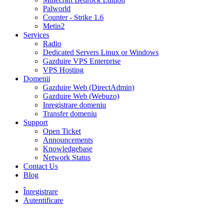
Palworld
Counter - Strike 1.6
Metin2
Services
Radio
Dedicated Servers Linux or Windows
Gazduire VPS Enterprise
VPS Hosting
Domenii
Gazduire Web (DirectAdmin)
Gazduire Web (Webuzo)
Inregistrare domeniu
Transfer domeniu
Support
Open Ticket
Announcements
Knowledgebase
Network Status
Contact Us
Blog
Înregistrare
Autentificare
30% DISCOUNT la toate pachetele de găzduire VPS- AUGUST30