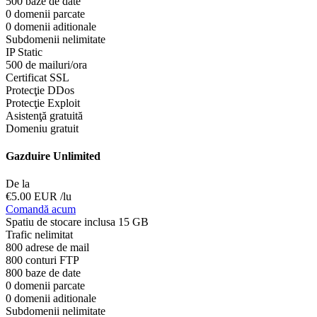
500 baze de date
0 domenii parcate
0 domenii aditionale
Subdomenii nelimitate
IP Static
500 de mailuri/ora
Certificat SSL
Protecţie DDos
Protecţie Exploit
Asistenţă gratuită
Domeniu gratuit
Gazduire Unlimited
De la
€5.00 EUR
/lu
Comandă acum
Spatiu de stocare inclusa 15 GB
Trafic nelimitat
800 adrese de mail
800 conturi FTP
800 baze de date
0 domenii parcate
0 domenii aditionale
Subdomenii nelimitate