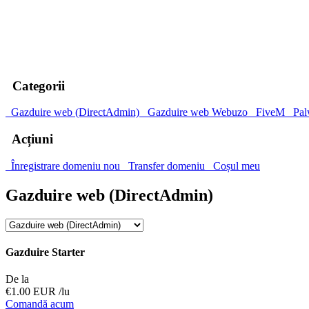
00
Zile
00
Ore
00
Minute
00
Secunde
Categorii
Gazduire web (DirectAdmin)
Gazduire web Webuzo
FiveM
Pal
Acțiuni
Înregistrare domeniu nou
Transfer domeniu
Coșul meu
Gazduire web (DirectAdmin)
Gazduire Starter
De la
€1.00 EUR
/lu
Comandă acum