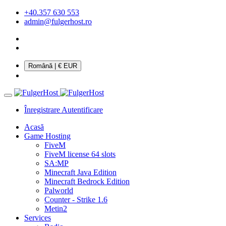
+40.357 630 553
admin@fulgerhost.ro
Română
| € EUR
Înregistrare
Autentificare
Acasă
Game Hosting
FiveM
FiveM license 64 slots
SA:MP
Minecraft Java Edition
Minecraft Bedrock Edition
Palworld
Counter - Strike 1.6
Metin2
Services