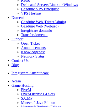
Radio
Dedicated Servers Linux or Windows
Gazduire VPS Enterprise
VPS Hosting
Domenii
Gazduire Web (DirectAdmin)
Gazduire Web (Webuzo)
Inregistrare domeniu
Transfer domeniu
Support
Open Ticket
Announcements
Knowledgebase
Network Status
Contact Us
Blog
Înregistrare
Autentificare
Acasă
Game Hosting
FiveM
FiveM license 64 slots
SA:MP
Minecraft Java Edition
Minecraft Bedrock Edition