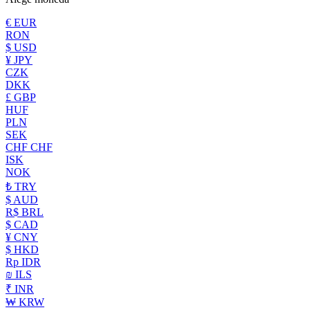
€ EUR
RON
$ USD
¥ JPY
CZK
DKK
£ GBP
HUF
PLN
SEK
CHF CHF
ISK
NOK
₺ TRY
$ AUD
R$ BRL
$ CAD
¥ CNY
$ HKD
Rp IDR
₪ ILS
₹ INR
₩ KRW