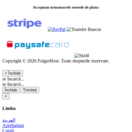
Acceptam urmatoarele metode de plata:
Copyright © 2026 FulgerHost. Toate drepturile rezervate.
×
Închide
se încarcă...
se încarcă...
Închide
Trimiteți
×
Limba
العربية
Azerbaijani
Català