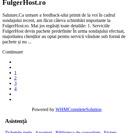
FulgerHost.ro
Salutare,Ca urmare a feedback-ului primit de la voi în cadrul
sondajului recent, am făcut câteva schimbări importante la
FulgerHost.ro. Mai jos regăsiți toate detaliile: 1. Serviciile
FulgerHost devin pachete predefinite În urma sondajului efectuat,
majoritatea clienților au optat pentru servicii vândute sub formă de
pachete și nu ...
Continuare
1
2
3
4
Powered by
WHMCompleteSolution
Asistență
Tichetele mele
Anunțuri
Biblioteca de cunoștințe
Fișiere