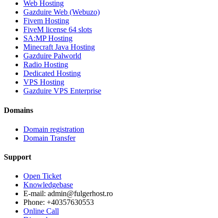
Web Hosting
Gazduire Web (Webuzo)
Fivem Hosting
FiveM license 64 slots
SA:MP Hosting
Minecraft Java Hosting
Gazduire Palworld
Radio Hosting
Dedicated Hosting
VPS Hosting
Gazduire VPS Enterprise
Domains
Domain registration
Domain Transfer
Support
Open Ticket
Knowledgebase
E-mail: admin@fulgerhost.ro
Phone: +40357630553
Online Call