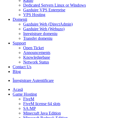
Radio
Dedicated Servers Linux or Windows
Gazduire VPS Enterprise
VPS Hosting
Domenii
Gazduire Web (DirectAdmin)
Gazduire Web (Webuzo)
Inregistrare domeniu
Transfer domeniu
Support
Open Ticket
Announcements
Knowledgebase
Network Status
Contact Us
Blog
Înregistrare
Autentificare
Acasă
Game Hosting
FiveM
FiveM license 64 slots
SA:MP
Minecraft Java Edition
Minecraft Bedrock Edition