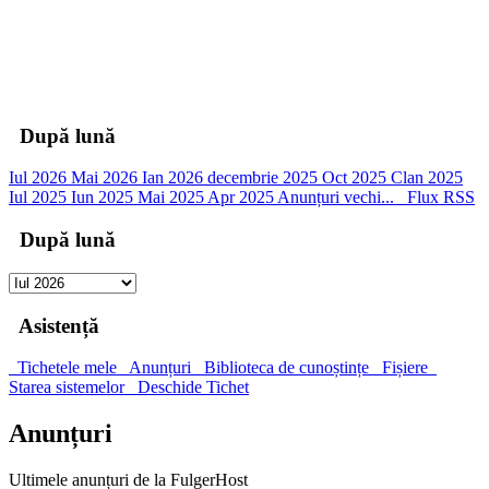
00
Zile
00
Ore
00
Minute
00
Secunde
După lună
Iul 2026
Mai 2026
Ian 2026
decembrie 2025
Oct 2025
Clan 2025
Iul 2025
Iun 2025
Mai 2025
Apr 2025
Anunțuri vechi...
Flux RSS
După lună
Asistență
Tichetele mele
Anunțuri
Biblioteca de cunoștințe
Fișiere
Starea sistemelor
Deschide Tichet
Anunțuri
Ultimele anunțuri de la FulgerHost