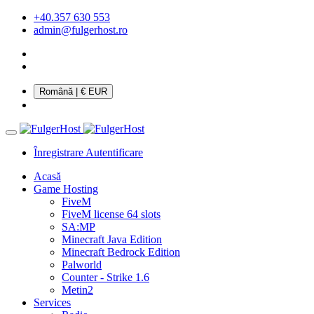
+40.357 630 553
admin@fulgerhost.ro
Română
| € EUR
Înregistrare
Autentificare
Acasă
Game Hosting
FiveM
FiveM license 64 slots
SA:MP
Minecraft Java Edition
Minecraft Bedrock Edition
Palworld
Counter - Strike 1.6
Metin2
Services