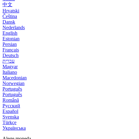
中文
Hrvatski
Čeština
Dansk
Nederlands
English
Estonian
Persian
Français
Deutsch
עברית
Magyar
Italiano
Macedonian
Norwegian
Português
Português
Română
Русский
Español
Svenska
Türkçe
Українська
Alege moneda