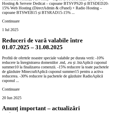
Hosting & Servere Dedicat – cupoane BTSVPS20 și BTSDED20-
15% Web Hosting (DirectAdmin & cPanel) + Radio Hosting –
cupoane BTSWEB15 și BTSRAD15-15% ...
Continuare
1 Iul 2025
Reduceri de vară valabile între
01.07.2025 – 31.08.2025
Profită de ofertele noastre speciale valabile pe durata verii: -10%
reducere la înregistrarea domeniilor .md, .eu și .bizAplică cuponul
summer10 la finalizarea comenzii. -15% reducere la toate pachetele
de găzduire MinecraftAplică cuponul summer15 pentru a activa
reducerea. -30% reducere la pachetele de găzduire RadioAplică
cuponul ...
Continuare
20 Iun 2025
Anunț important – actualizări