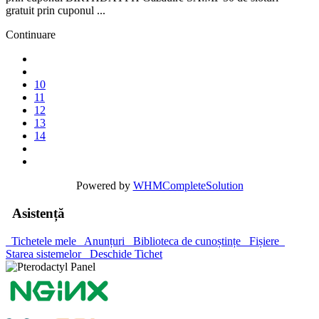
gratuit prin cuponul ...
Continuare
10
11
12
13
14
Powered by
WHMCompleteSolution
Asistență
Tichetele mele
Anunțuri
Biblioteca de cunoștințe
Fișiere
Starea sistemelor
Deschide Tichet