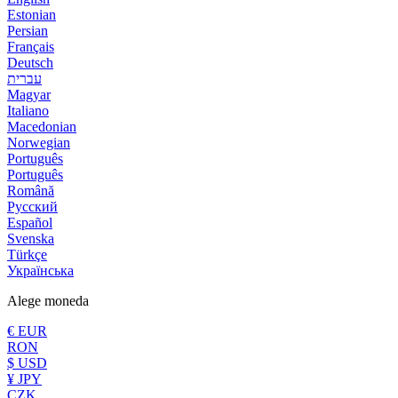
Estonian
Persian
Français
Deutsch
עברית
Magyar
Italiano
Macedonian
Norwegian
Português
Português
Română
Русский
Español
Svenska
Türkçe
Українська
Alege moneda
€ EUR
RON
$ USD
¥ JPY
CZK