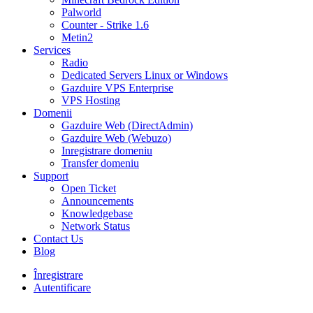
Palworld
Counter - Strike 1.6
Metin2
Services
Radio
Dedicated Servers Linux or Windows
Gazduire VPS Enterprise
VPS Hosting
Domenii
Gazduire Web (DirectAdmin)
Gazduire Web (Webuzo)
Inregistrare domeniu
Transfer domeniu
Support
Open Ticket
Announcements
Knowledgebase
Network Status
Contact Us
Blog
Înregistrare
Autentificare
30% DISCOUNT la toate pachetele de găzduire VPS- AUGUST30