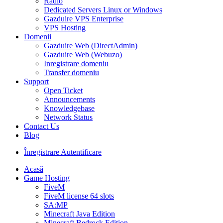
Radio
Dedicated Servers Linux or Windows
Gazduire VPS Enterprise
VPS Hosting
Domenii
Gazduire Web (DirectAdmin)
Gazduire Web (Webuzo)
Inregistrare domeniu
Transfer domeniu
Support
Open Ticket
Announcements
Knowledgebase
Network Status
Contact Us
Blog
Înregistrare
Autentificare
Acasă
Game Hosting
FiveM
FiveM license 64 slots
SA:MP
Minecraft Java Edition
Minecraft Bedrock Edition