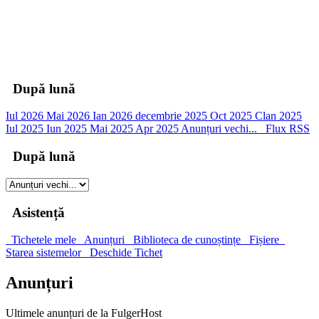
00
Zile
00
Ore
00
Minute
00
Secunde
După lună
Iul 2026
Mai 2026
Ian 2026
decembrie 2025
Oct 2025
Clan 2025
Iul 2025
Iun 2025
Mai 2025
Apr 2025
Anunțuri vechi...
Flux RSS
După lună
Asistență
Tichetele mele
Anunțuri
Biblioteca de cunoștințe
Fișiere
Starea sistemelor
Deschide Tichet
Anunțuri
Ultimele anunțuri de la FulgerHost