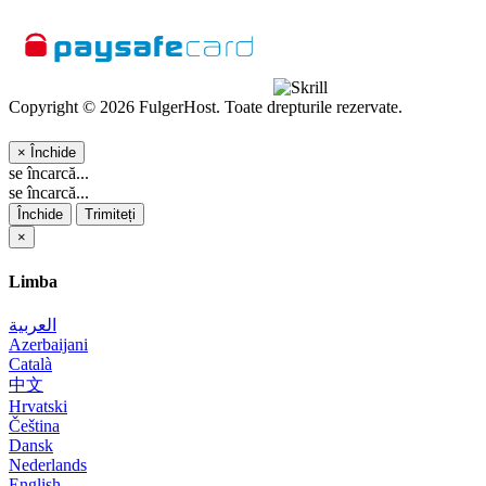
Copyright © 2026 FulgerHost. Toate drepturile rezervate.
×
Închide
se încarcă...
se încarcă...
Închide
Trimiteți
×
Limba
العربية
Azerbaijani
Català
中文
Hrvatski
Čeština
Dansk
Nederlands
English