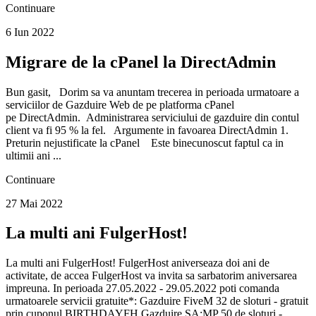
Continuare
6 Iun 2022
Migrare de la cPanel la DirectAdmin
Bun gasit, Dorim sa va anuntam trecerea in perioada urmatoare a
serviciilor de Gazduire Web de pe platforma cPanel
pe DirectAdmin. Administrarea serviciului de gazduire din contul
client va fi 95 % la fel. Argumente in favoarea DirectAdmin 1.
Preturin nejustificate la cPanel Este binecunoscut faptul ca in
ultimii ani ...
Continuare
27 Mai 2022
La multi ani FulgerHost!
La multi ani FulgerHost! FulgerHost aniverseaza doi ani de
activitate, de accea FulgerHost va invita sa sarbatorim aniversarea
impreuna. In perioada 27.05.2022 - 29.05.2022 poti comanda
urmatoarele servicii gratuite*: Gazduire FiveM 32 de sloturi - gratuit
prin cuponul BIRTHDAYFH Gazduire SA:MP 50 de sloturi -