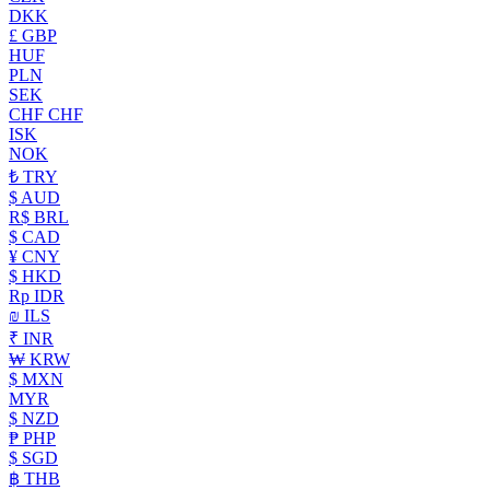
DKK
£ GBP
HUF
PLN
SEK
CHF CHF
ISK
NOK
₺ TRY
$ AUD
R$ BRL
$ CAD
¥ CNY
$ HKD
Rp IDR
₪ ILS
₹ INR
₩ KRW
$ MXN
MYR
$ NZD
₱ PHP
$ SGD
฿ THB