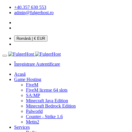
+40.357 630 553
admin@fulgerhost.ro
Română
| € EUR
Înregistrare
Autentificare
Acasă
Game Hosting
FiveM
FiveM license 64 slots
SA:MP
Minecraft Java Edition
Minecraft Bedrock Edition
Palworld
Counter - Strike 1.6
Metin2
Services