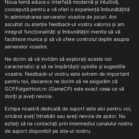
Noua temă aduce o interfață modernă și intuitivă,
concepută pentru a vă oferi o experiență îmbunătățită
în administrarea serverelor voastre de jocuri. Am
ascultat cu atenție feedback-ul vostru valoros și am
integrat funcționalități și îmbunătățiri menite să vă
faciliteze munca și să vă ofere controlul deplin asupra
serverelor voastre.
Ne dorim să vă invităm să explorați aceste noi
caracteristici și să ne împărtășiți opiniile și sugestiile
voastre. Feedback-ul vostru este extrem de important
pentru noi, deoarece ne dorim să ne asigurăm că
GCP.FulgerHost.ro (GameCP) este exact ceea ce vă
doriți și aveți nevoie.
Echipa noastră dedicată de suport este aici pentru voi,
oricând aveți întrebări sau aveți nevoie de ajutor. Nu
ezitați să ne contactați prin intermediul canalului nostru
de suport disponibil pe site-ul nostru.