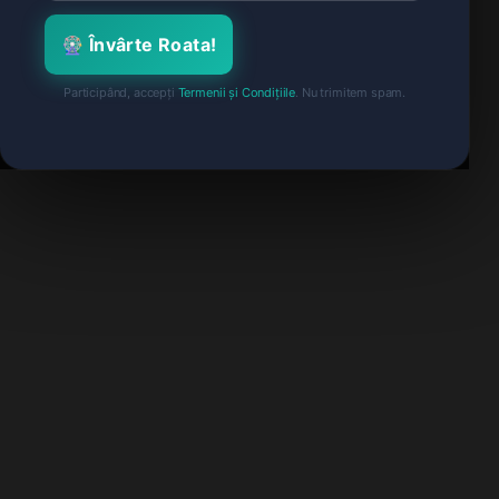
🎡 Învârte Roata!
Participând, accepți
Termenii și Condițiile
. Nu trimitem spam.