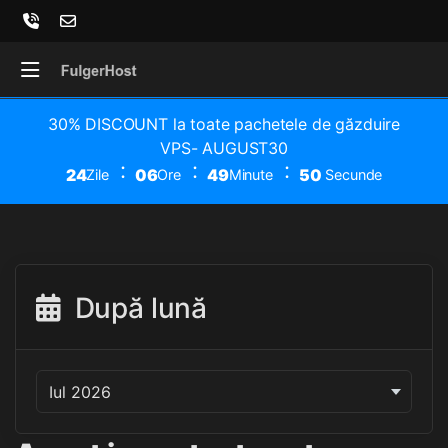
30% DISCOUNT la toate pachetele de găzduire
VPS- AUGUST30
24
06
49
50
Zile
Ore
Minute
Secunde
După lună