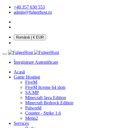
+40.357 630 553
admin@fulgerhost.ro
Română
| € EUR
Înregistrare
Autentificare
Acasă
Game Hosting
FiveM
FiveM license 64 slots
SA:MP
Minecraft Java Edition
Minecraft Bedrock Edition
Palworld
Counter - Strike 1.6
Metin2
Services