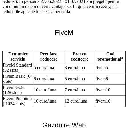
reduceri. In perioada 27.06.2022 - 01.07.2021 am pregatit pentru
voi o multime de reduceri avantajoaze. In grila ce urmeaza gasiti
reducerile aplicate in aceasta perioada:
FiveM
Denumire
Pret fara
Pret cu
Cod
serviciu
reducere
reducere
promotional*
FiveM Standard
5 euro/luna
3 euro/luna
fivem5
(32 slots)
Fivem Basic (64
8 euro/luna
5 euro/luna
fivem8
slots)
Fivem Gold
10 euro/luna
7 euro/luna
fivem10
(128 slots)
Fivem Premium
16 euro/luna
12 euro/luna
fivem16
( 1024 slots)
Gazduire Web