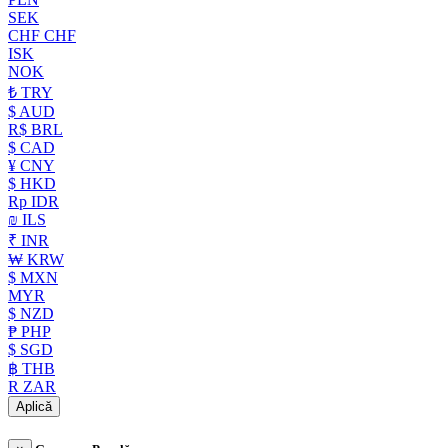
SEK
CHF CHF
ISK
NOK
₺ TRY
$ AUD
R$ BRL
$ CAD
¥ CNY
$ HKD
Rp IDR
₪ ILS
₹ INR
₩ KRW
$ MXN
MYR
$ NZD
₱ PHP
$ SGD
฿ THB
R ZAR
Aplică