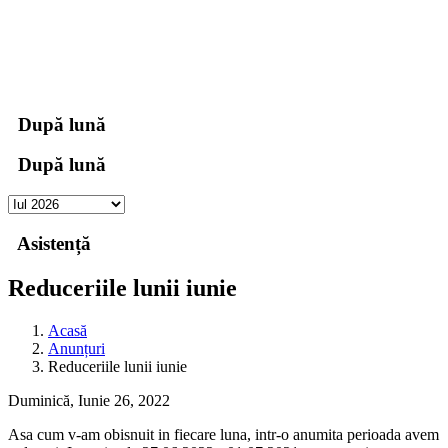
00
Zile
00
Ore
00
Minute
00
Secunde
După lună
După lună
Asistență
Reduceriile lunii iunie
Acasă
Anunțuri
Reduceriile lunii iunie
Duminică, Iunie 26, 2022
Asa cum v-am obisnuit in fiecare luna, intr-o anumita perioada avem