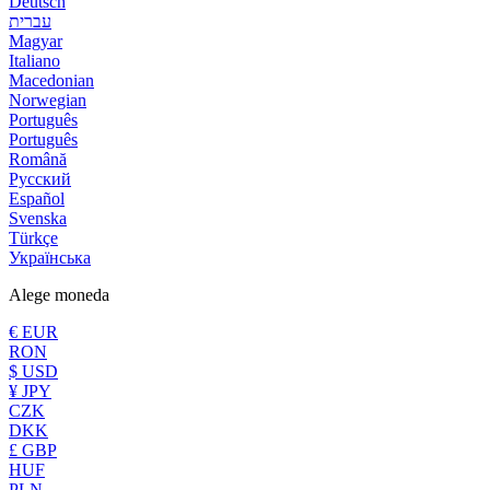
Deutsch
עברית
Magyar
Italiano
Macedonian
Norwegian
Português
Português
Română
Русский
Español
Svenska
Türkçe
Українська
Alege moneda
€ EUR
RON
$ USD
¥ JPY
CZK
DKK
£ GBP
HUF
PLN