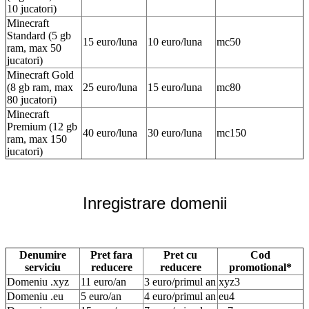
10 jucatori)
Minecraft
Standard (5 gb
15 euro/luna
10 euro/luna
mc50
ram, max 50
jucatori)
Minecraft Gold
(8 gb ram, max
25 euro/luna
15 euro/luna
mc80
80 jucatori)
Minecraft
Premium (12 gb
40 euro/luna
30 euro/luna
mc150
ram, max 150
jucatori)
Inregistrare domenii
Denumire
Pret fara
Pret cu
Cod
serviciu
reducere
reducere
promotional*
Domeniu .xyz
11 euro/an
3 euro/primul an
xyz3
Domeniu .eu
5 euro/an
4 euro/primul an
eu4