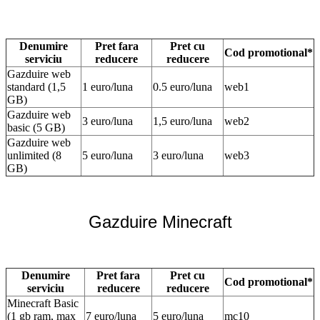
Denumire
Pret fara
Pret cu
Cod promotional*
serviciu
reducere
reducere
Gazduire web
standard (1,5
1 euro/luna
0.5 euro/luna
web1
GB)
Gazduire web
3 euro/luna
1,5 euro/luna
web2
basic (5 GB)
Gazduire web
unlimited (8
5 euro/luna
3 euro/luna
web3
GB)
Gazduire Minecraft
Denumire
Pret fara
Pret cu
Cod promotional*
serviciu
reducere
reducere
Minecraft Basic
(1 gb ram, max
7 euro/luna
5 euro/luna
mc10