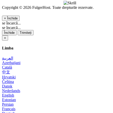
Copyright © 2026 FulgerHost. Toate drepturile rezervate.
×
Închide
se încarcă...
se încarcă...
Închide
Trimiteți
×
Limba
العربية
Azerbaijani
Català
中文
Hrvatski
Čeština
Dansk
Nederlands
English
Estonian
Persian
Français