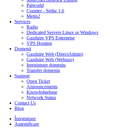
Palworld
Counter - Strike 1.6
Metin2
Services
Radio
Dedicated Servers Linux or Windows
Gazduire VPS Enterprise
VPS Hosting
Domenii
Gazduire Web (DirectAdmin)
Gazduire Web (Webuzo)
Inregistrare domeniu
Transfer domeniu
Support
Open Ticket
Announcements
Knowledgebase
Network Status
Contact Us
Blog
Înregistrare
Autentificare
30% DISCOUNT la toate pachetele de găzduire VPS- AUGUST30