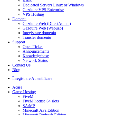
Radio
Dedicated Servers Linux or Windows
Gazduire VPS Enterprise
VPS Hosting
Domenii
Gazduire Web (DirectAdmin)
Gazduire Web (Webuzo)
Inregistrare domeniu
Transfer domeniu
Support
Open Ticket
Announcements
Knowledgebase
Network Status
Contact Us
Blog
Înregistrare
Autentificare
Acasă
Game Hosting
FiveM
FiveM license 64 slots
SA:MP
Minecraft Java Edition
Minecraft Bedrock Edition