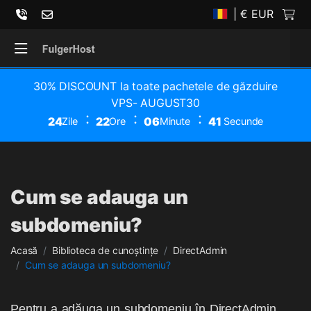
| € EUR
30% DISCOUNT la toate pachetele de găzduire
VPS- AUGUST30
24
22
06
41
Zile
Ore
Minute
Secunde
Cum se adauga un
subdomeniu?
Acasă
Biblioteca de cunoștințe
DirectAdmin
Cum se adauga un subdomeniu?
Pentru a adăuga un subdomeniu în DirectAdmin,