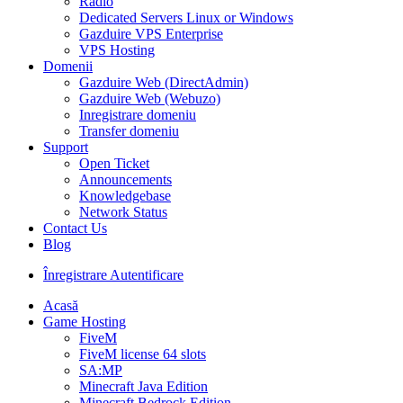
Radio
Dedicated Servers Linux or Windows
Gazduire VPS Enterprise
VPS Hosting
Domenii
Gazduire Web (DirectAdmin)
Gazduire Web (Webuzo)
Inregistrare domeniu
Transfer domeniu
Support
Open Ticket
Announcements
Knowledgebase
Network Status
Contact Us
Blog
Înregistrare
Autentificare
Acasă
Game Hosting
FiveM
FiveM license 64 slots
SA:MP
Minecraft Java Edition
Minecraft Bedrock Edition