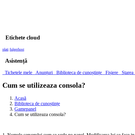
00
Zile
00
Ore
00
Minute
00
Secunde
Etichete cloud
plati
fulgerhost
Asistență
Tichetele mele
Anunțuri
Biblioteca de cunoștințe
Fișiere
Starea 
Cum se utilizeaza consola?
Acasă
Biblioteca de cunoștințe
Gamepanel
Cum se utilizeaza consola?
1. Numele serverului cum se vede pe panel. Modificarea lui se face in 