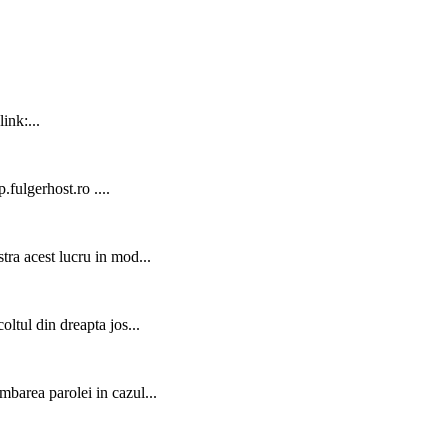
ink:...
.fulgerhost.ro ....
ra acest lucru in mod...
oltul din dreapta jos...
mbarea parolei in cazul...