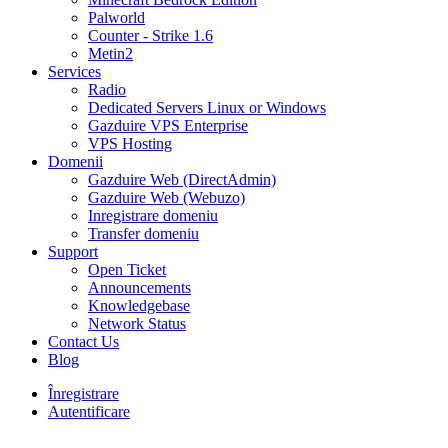
Palworld
Counter - Strike 1.6
Metin2
Services
Radio
Dedicated Servers Linux or Windows
Gazduire VPS Enterprise
VPS Hosting
Domenii
Gazduire Web (DirectAdmin)
Gazduire Web (Webuzo)
Inregistrare domeniu
Transfer domeniu
Support
Open Ticket
Announcements
Knowledgebase
Network Status
Contact Us
Blog
Înregistrare
Autentificare
30% DISCOUNT la toate pachetele de găzduire VPS- AUGUST30