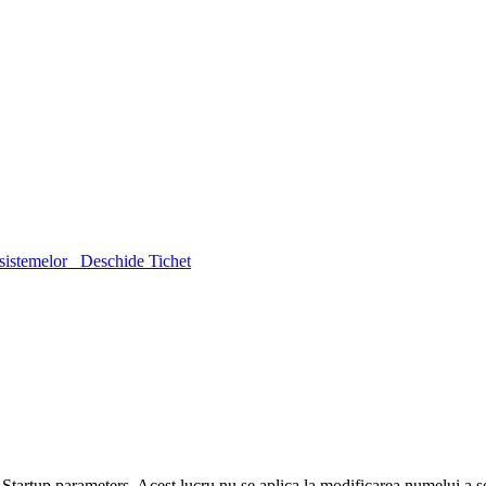
sistemelor
Deschide Tichet
Startup parameters. Acest lucru nu se aplica la modificarea numelui a s