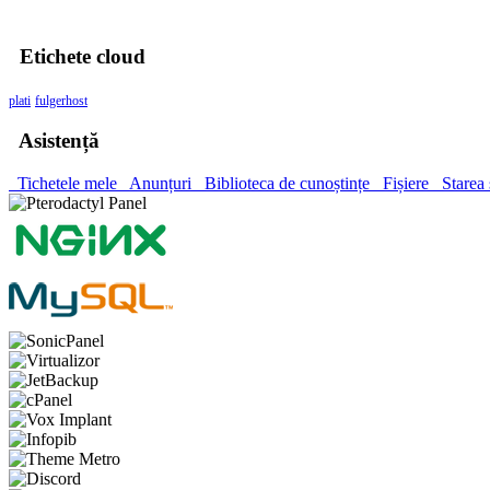
Etichete cloud
plati
fulgerhost
Asistență
Tichetele mele
Anunțuri
Biblioteca de cunoștințe
Fișiere
Starea 