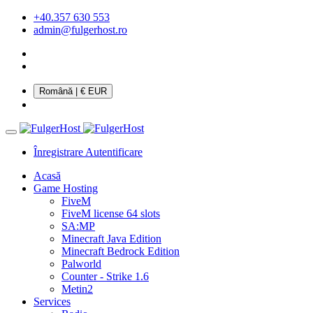
+40.357 630 553
admin@fulgerhost.ro
Română
| € EUR
Înregistrare
Autentificare
Acasă
Game Hosting
FiveM
FiveM license 64 slots
SA:MP
Minecraft Java Edition
Minecraft Bedrock Edition
Palworld
Counter - Strike 1.6
Metin2
Services