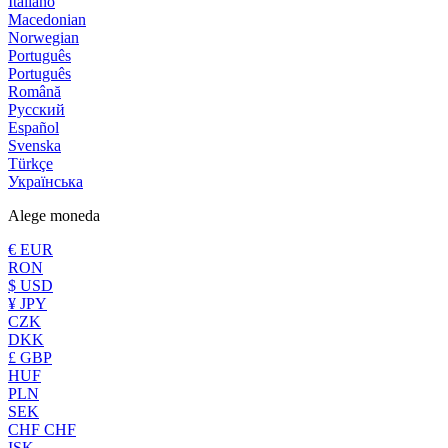
Italiano
Macedonian
Norwegian
Português
Português
Română
Русский
Español
Svenska
Türkçe
Українська
Alege moneda
€ EUR
RON
$ USD
¥ JPY
CZK
DKK
£ GBP
HUF
PLN
SEK
CHF CHF
ISK