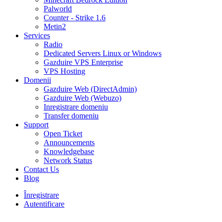
Palworld
Counter - Strike 1.6
Metin2
Services
Radio
Dedicated Servers Linux or Windows
Gazduire VPS Enterprise
VPS Hosting
Domenii
Gazduire Web (DirectAdmin)
Gazduire Web (Webuzo)
Inregistrare domeniu
Transfer domeniu
Support
Open Ticket
Announcements
Knowledgebase
Network Status
Contact Us
Blog
Înregistrare
Autentificare
30% DISCOUNT la toate pachetele de găzduire VPS- AUGUST30