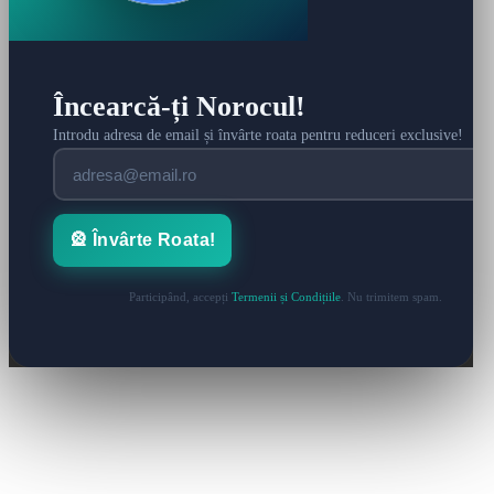
Încearcă-ți Norocul!
Introdu adresa de email și învârte roata pentru reduceri exclusive!
🎡 Învârte Roata!
Participând, accepți
Termenii și Condițiile
. Nu trimitem spam.