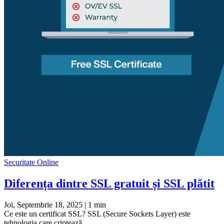
Securitate Online
Diferența dintre SSL gratuit și SSL plătit
Joi, Septembrie 18, 2025
| 1 min
Ce este un certificat SSL? SSL (Secure Sockets Layer) este
tehnologia care criptează...