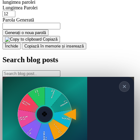
lungimea parolei
Lungimea Parolei
Parola Generată
Generați o noua parolă
Copiază
Închide
Copiază în memorie și inserează
Search blog posts
✕
🍀