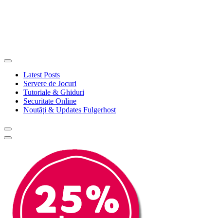
00
Zile
00
Ore
00
Minute
00
Secunde
Latest Posts
Servere de Jocuri
Tutoriale & Ghiduri
Securitate Online
Noutăți & Updates Fulgerhost