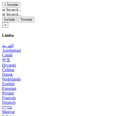
×
Închide
se încarcă...
se încarcă...
Închide
Trimiteți
×
Limba
العربية
Azerbaijani
Català
中文
Hrvatski
Čeština
Dansk
Nederlands
English
Estonian
Persian
Français
Deutsch
עברית
Magyar