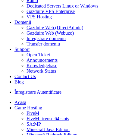
Radio
Dedicated Servers Linux or Windows
Gazduire VPS Enterprise
VPS Hosting
Domenii
Gazduire Web (DirectAdmin)
Gazduire Web (Webuzo)
Inregistrare domeniu
Transfer domeniu
Support
Open Ticket
Announcements
Knowledgebase
Network Status
Contact Us
Blog
Înregistrare
Autentificare
Acasă
Game Hosting
FiveM
FiveM license 64 slots
SA:MP
Minecraft Java Edition
Minecraft Bedrock Edition