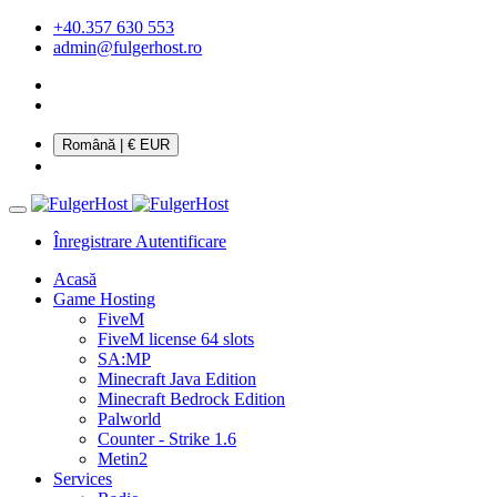
+40.357 630 553
admin@fulgerhost.ro
Română
| € EUR
Înregistrare
Autentificare
Acasă
Game Hosting
FiveM
FiveM license 64 slots
SA:MP
Minecraft Java Edition
Minecraft Bedrock Edition
Palworld
Counter - Strike 1.6
Metin2
Services