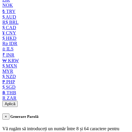
NOK
₺ TRY
$ AUD
R$ BRL
$ CAD
¥ CNY
$ HKD
Rp IDR
₪ ILS
₹ INR
₩ KRW
$ MXN
MYR
$ NZD
₱ PHP
$ SGD
฿ THB
R ZAR
Aplică
×
Generare Parolă
Vă rugăm să introduceți un număr între 8 și 64 caractere pentru