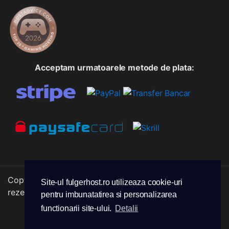
Acceptam urmatoarele metode de plata:
Copyright © 2026 FulgerHost. Toate drepturile
Site-ul fulgerhost.ro utilizeaza cookie-uri
rezervate.
pentru imbunatatirea si personalizarea
functionarii site-ului.
Detalii