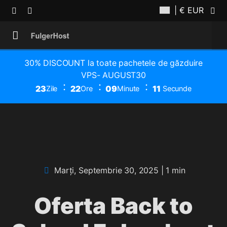
| € EUR
30% DISCOUNT la toate pachetele de găzduire
VPS- AUGUST30
23
22
09
11
Zile
Ore
Minute
Secunde
Marți, Septembrie 30, 2025
| 1 min
Oferta Back to