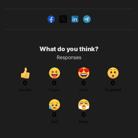
What do you think?
Responses
0
0
0
0
Upvote
Funny
Love
Surprised
0
0
Sad
Angry