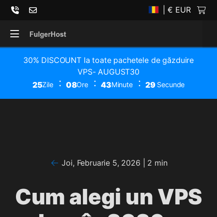
| € EUR
30% DISCOUNT la toate pachetele de găzduire
VPS- AUGUST30
25
08
43
29
Zile
Ore
Minute
Secunde
Joi, Februarie 5, 2026
| 2 min
Cum alegi un VPS