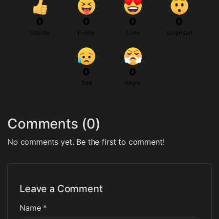
0
0
0
0
Upvote
Funny
Love
Surprised
0
0
Sad
Angry
Comments (0)
No comments yet. Be the first to comment!
Leave a Comment
Name *