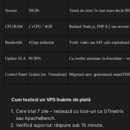
Stocare
50GB+
Viteză de citire 5x mai mare decât 
CPU/RAM
2 vCPU / 4GB
Rulează Node.js, PHP 8.2 sau servere 
Bandwidth
1Gbps nelimitat
Trafic video sau API calls explodează a
Uptime SLA
99.99%
Cu credite automate la downtime – veri
Control Panel
Gratuit (ex. Virtualmin)
Migrează ușor, gestionează email/DNS
Cum testezi un VPS înainte de plată
Cere trial 7 zile – testează cu tool-uri ca GTmetrix
sau ApacheBench.
Verifică suportul: răspuns sub 15 minute.