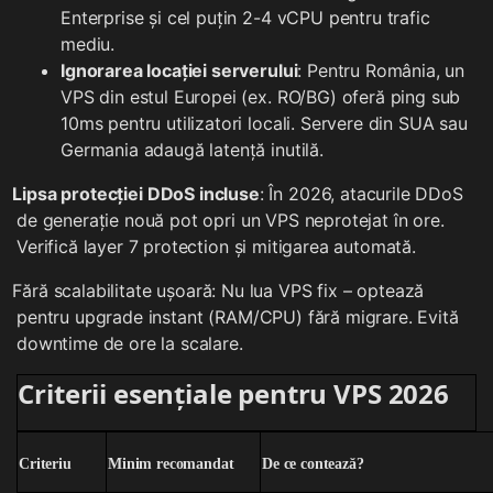
Enterprise și cel puțin 2-4 vCPU pentru trafic
mediu.
Ignorarea locației serverului
: Pentru România, un
VPS din estul Europei (ex. RO/BG) oferă ping sub
10ms pentru utilizatori locali. Servere din SUA sau
Germania adaugă latență inutilă.
Lipsa protecției DDoS incluse
: În 2026, atacurile DDoS
de generație nouă pot opri un VPS neprotejat în ore.
Verifică layer 7 protection și mitigarea automată.
Fără scalabilitate ușoară: Nu lua VPS fix – optează
pentru upgrade instant (RAM/CPU) fără migrare. Evită
downtime de ore la scalare.
Criterii esențiale pentru VPS 2026
Criteriu
Minim recomandat
De ce contează?