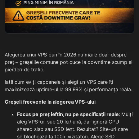
Alegerea unui VPS bun în 2026 nu mai e doar despre
preț – greșelile comune pot duce la downtime scump și
pierderi de trafic.
Iată cum eviți capcanele și alegi un VPS care îți
maximizează uptime-ul la 99.99% și performanța reală.
Greșeli frecvente la alegerea VPS-ului
Focus pe preț ieftin, nu pe specificații reale
: Mulți
aleg VPS-uri sub 20 lei/lună, dar ignoră CPU
shared slab sau SSD lent. Rezultat? Site-uri care
se blochează la 100+ vizitatori. Alege SSD