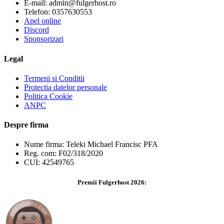
E-mail: admin@fulgerhost.ro
Telefon: 0357630553
Apel online
Discord
Sponsorizari
Legal
Termeni si Conditii
Protectia datelor personale
Politica Cookie
ANPC
Despre firma
Nume firma: Teleki Michael Francisc PFA
Reg. com: F02/318/2020
CUI: 42549765
Premii Fulgerhost 2026: