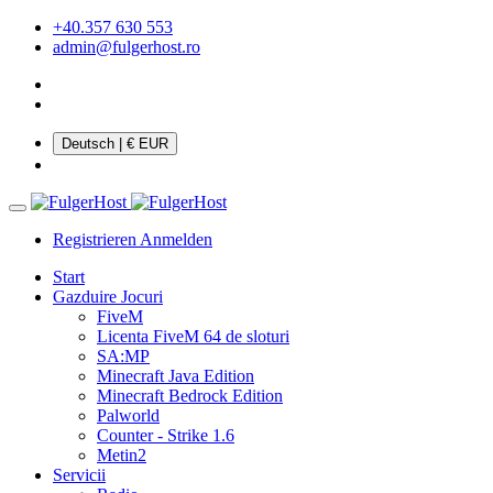
+40.357 630 553
admin@fulgerhost.ro
Deutsch
| € EUR
Registrieren
Anmelden
Start
Gazduire Jocuri
FiveM
Licenta FiveM 64 de sloturi
SA:MP
Minecraft Java Edition
Minecraft Bedrock Edition
Palworld
Counter - Strike 1.6
Metin2
Servicii