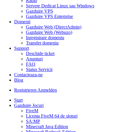
Radio
Servere Dedicat Linux sau Windows
Gazduire VPS
Gazduire VPS Enterprise
Domenii
Gazduire Web (DirectAdmin)
Gazduire Web (Webuzo)
Inregistrare domeniu
Transfer domeniu
Support
Deschide ticket
Anunturi
FAQ
Status Servicii
Contacteaza-ne
Blog
Registrieren
Anmelden
Start
Gazduire Jocuri
FiveM
Licenta FiveM 64 de sloturi
SA:MP
Minecraft Java Edition
Minecraft Bedrock Edition