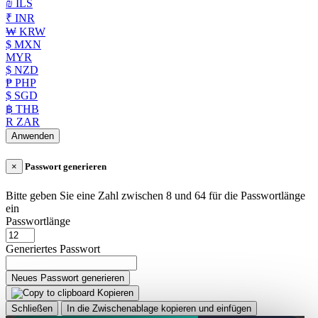
₪ ILS
₹ INR
₩ KRW
$ MXN
MYR
$ NZD
₱ PHP
$ SGD
฿ THB
R ZAR
Anwenden
×
Passwort generieren
Bitte geben Sie eine Zahl zwischen 8 und 64 für die Passwortlänge
ein
Passwortlänge
Generiertes Passwort
Neues Passwort generieren
Kopieren
Schließen
In die Zwischenablage kopieren und einfügen