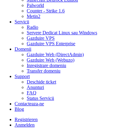
Palworld
Counter - Strike 1.6
Metin2
Servicii
Radio
Servere Dedicat Linux sau Windows
Gazduire VPS
Gazduire VPS Enterprise
Domenii
Gazduire Web (DirectAdmin)
Gazduire Web (Webuzo)
Inregistrare domeniu
Transfer domeniu
Support
Deschide ticket
Anunturi
FAQ
Status Servicii
Contacteaza-ne
Blog
Registrieren
Anmelden
30% DISCOUNT la toate pachetele de găzduire VPS- AUGUST30