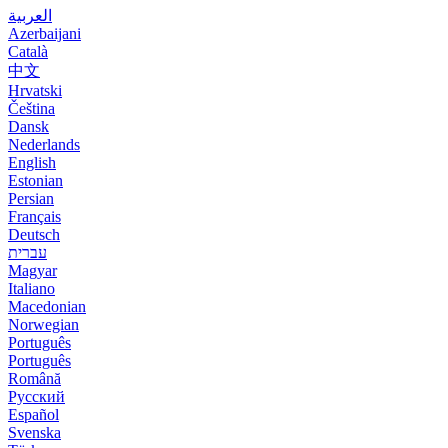
العربية
Azerbaijani
Català
中文
Hrvatski
Čeština
Dansk
Nederlands
English
Estonian
Persian
Français
Deutsch
עברית
Magyar
Italiano
Macedonian
Norwegian
Português
Português
Română
Русский
Español
Svenska