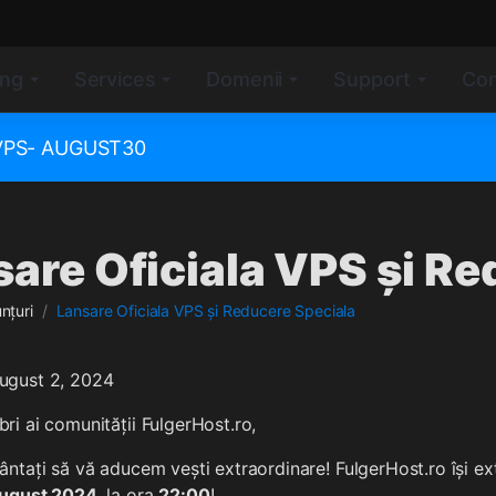
ing
Services
Domenii
Support
Con
e VPS- AUGUST30
are Oficiala VPS și Re
nțuri
Lansare Oficiala VPS și Reducere Speciala
August 2, 2024
i ai comunității FulgerHost.ro,
ntați să vă aducem vești extraordinare! FulgerHost.ro își exti
august 2024
, la ora
22:00
!