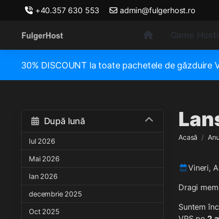
+40.357 630 553
admin@fulgerhost.ro
Game Host
30% DISCOUNT la toate pachetele de găzduir
Lans
După lună
Acasă
Anu
Iul 2026
Mai 2026
Vineri, 
Ian 2026
Dragi membr
decembrie 2025
Suntem încâ
Oct 2025
VPS pe
2 