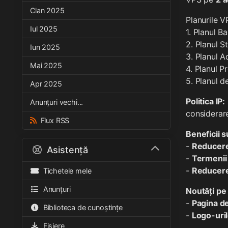
Clan 2025
Planurile V
Iul 2025
1. Planul Ba
2. Planul S
Iun 2025
3. Planul 
Mai 2025
4. Planul 
5. Planul de
Apr 2025
Politica IP:
Anunțuri vechi...
considerare
Flux RSS
Beneficii 
-
Reducere 
Asistență
-
Termenii 
-
Reducer
Tichetele mele
Anunțuri
Noutăți pe 
-
Pagina de
Biblioteca de cunoștințe
-
Logo-uril
Fișiere