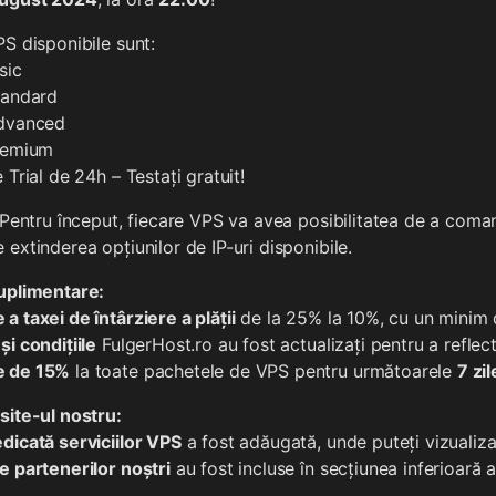
PS disponibile sunt:
sic
tandard
Advanced
Premium
 Trial de 24h – Testați gratuit!
Pentru început, fiecare VPS va avea posibilitatea de a comand
 extinderea opțiunilor de IP-uri disponibile.
suplimentare:
a taxei de întârziere a plății
de la 25% la 10%, cu un minim 
și condițiile
FulgerHost.ro au fost actualizați pentru a refle
e de 15%
la toate pachetele de VPS pentru următoarele
7 zil
site-ul nostru:
dicată serviciilor VPS
a fost adăugată, unde puteți vizualiza 
e partenerilor noștri
au fost incluse în secțiunea inferioară a 