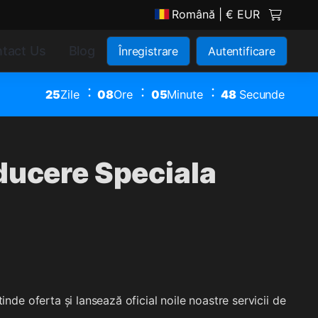
Română
| € EUR
tact Us
Blog
Înregistrare
Autentificare
25
Zile
08
Ore
05
Minute
47
Secunde
ducere Speciala
nde oferta și lansează oficial noile noastre servicii de