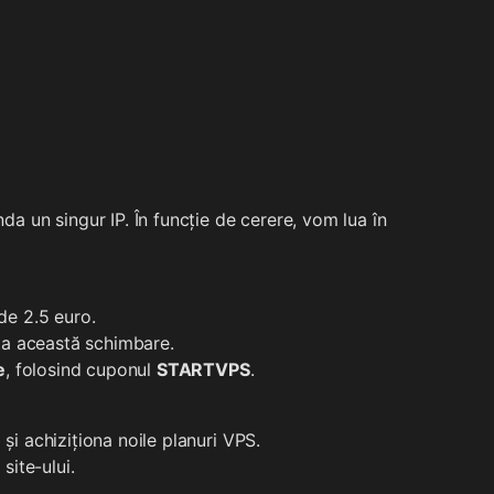
a un singur IP. În funcție de cerere, vom lua în
de 2.5 euro.
cta această schimbare.
e
, folosind cuponul
STARTVPS
.
și achiziționa noile planuri VPS.
site-ului.