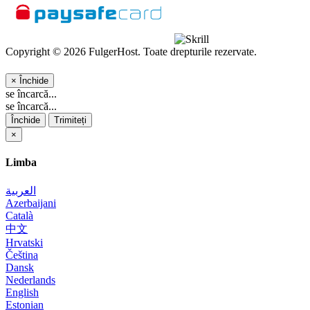
Copyright © 2026 FulgerHost. Toate drepturile rezervate.
×
Închide
se încarcă...
se încarcă...
Închide
Trimiteți
×
Limba
العربية
Azerbaijani
Català
中文
Hrvatski
Čeština
Dansk
Nederlands
English
Estonian