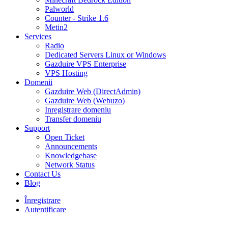
Palworld
Counter - Strike 1.6
Metin2
Services
Radio
Dedicated Servers Linux or Windows
Gazduire VPS Enterprise
VPS Hosting
Domenii
Gazduire Web (DirectAdmin)
Gazduire Web (Webuzo)
Inregistrare domeniu
Transfer domeniu
Support
Open Ticket
Announcements
Knowledgebase
Network Status
Contact Us
Blog
Înregistrare
Autentificare
30% DISCOUNT la toate pachetele de găzduire VPS- AUGUST30