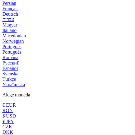
Persian
Français
Deutsch
עברית
Magyar
Italiano
Macedonian
Norwegian
Português
Português
Română
Русский
Español
Svenska
Türkçe
Українська
Alege moneda
€ EUR
RON
$ USD
¥ JPY
CZK
DKK