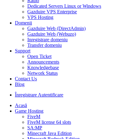
Radio
Dedicated Servers Linux or Windows
Gazduire VPS Enterprise
VPS Hosting
Domenii
Gazduire Web (DirectAdmin)
Gazduire Web (Webuzo)
Inregistrare domeniu
Transfer domeniu
Support
Open Ticket
Announcements
Knowledgebase
Network Status
Contact Us
Blog
Înregistrare
Autentificare
Acasă
Game Hosting
FiveM
FiveM license 64 slots
SA:MP
Minecraft Java Edition
Minecraft Bedrock Edition