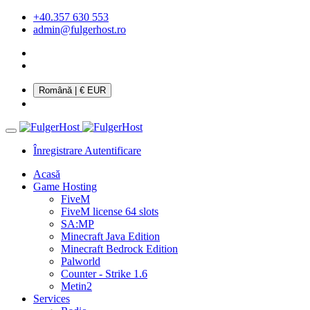
+40.357 630 553
admin@fulgerhost.ro
Română
| € EUR
Înregistrare
Autentificare
Acasă
Game Hosting
FiveM
FiveM license 64 slots
SA:MP
Minecraft Java Edition
Minecraft Bedrock Edition
Palworld
Counter - Strike 1.6
Metin2
Services