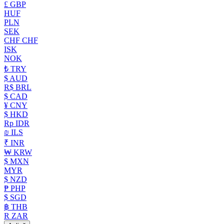
£ GBP
HUF
PLN
SEK
CHF CHF
ISK
NOK
₺ TRY
$ AUD
R$ BRL
$ CAD
¥ CNY
$ HKD
Rp IDR
₪ ILS
₹ INR
₩ KRW
$ MXN
MYR
$ NZD
₱ PHP
$ SGD
฿ THB
R ZAR