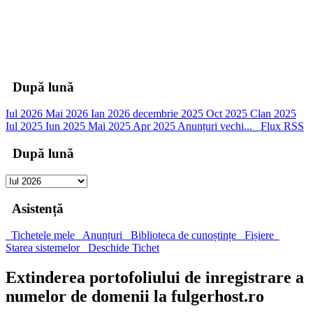
00
Zile
00
Ore
00
Minute
00
Secunde
După lună
Iul 2026
Mai 2026
Ian 2026
decembrie 2025
Oct 2025
Clan 2025
Iul 2025
Iun 2025
Mai 2025
Apr 2025
Anunțuri vechi...
Flux RSS
După lună
Asistență
Tichetele mele
Anunțuri
Biblioteca de cunoștințe
Fișiere
Starea sistemelor
Deschide Tichet
Extinderea portofoliului de inregistrare a
numelor de domenii la fulgerhost.ro