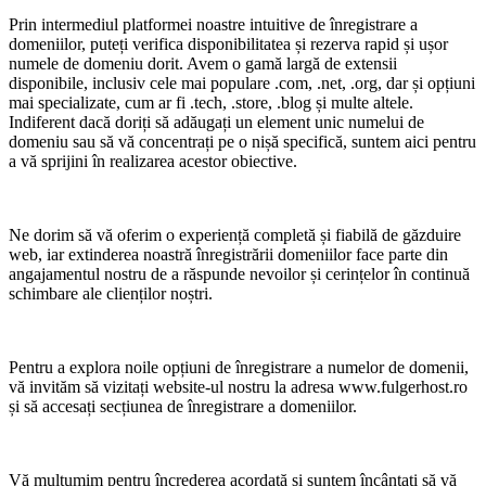
Prin intermediul platformei noastre intuitive de înregistrare a
domeniilor, puteți verifica disponibilitatea și rezerva rapid și ușor
numele de domeniu dorit. Avem o gamă largă de extensii
disponibile, inclusiv cele mai populare .com, .net, .org, dar și opțiuni
mai specializate, cum ar fi .tech, .store, .blog și multe altele.
Indiferent dacă doriți să adăugați un element unic numelui de
domeniu sau să vă concentrați pe o nișă specifică, suntem aici pentru
a vă sprijini în realizarea acestor obiective.
Ne dorim să vă oferim o experiență completă și fiabilă de găzduire
web, iar extinderea noastră înregistrării domeniilor face parte din
angajamentul nostru de a răspunde nevoilor și cerințelor în continuă
schimbare ale clienților noștri.
Pentru a explora noile opțiuni de înregistrare a numelor de domenii,
vă invităm să vizitați website-ul nostru la adresa www.fulgerhost.ro
și să accesați secțiunea de înregistrare a domeniilor.
Vă mulțumim pentru încrederea acordată și suntem încântați să vă