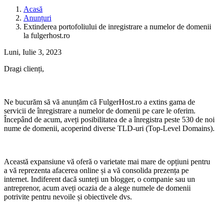
Acasă
Anunțuri
Extinderea portofoliului de inregistrare a numelor de domenii
la fulgerhost.ro
Luni, Iulie 3, 2023
Dragi clienți,
Ne bucurăm să vă anunțăm că FulgerHost.ro a extins gama de
servicii de înregistrare a numelor de domenii pe care le oferim.
Începând de acum, aveți posibilitatea de a înregistra peste 530 de noi
nume de domenii, acoperind diverse TLD-uri (Top-Level Domains).
Această expansiune vă oferă o varietate mai mare de opțiuni pentru
a vă reprezenta afacerea online și a vă consolida prezența pe
internet. Indiferent dacă sunteți un blogger, o companie sau un
antreprenor, acum aveți ocazia de a alege numele de domenii
potrivite pentru nevoile și obiectivele dvs.