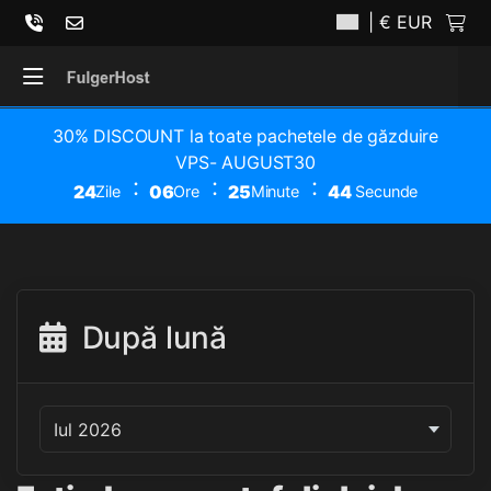
| € EUR
30% DISCOUNT la toate pachetele de găzduire
VPS- AUGUST30
24
06
25
44
Zile
Ore
Minute
Secunde
După lună