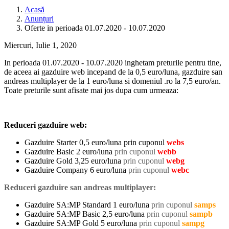
Acasă
Anunțuri
Oferte in perioada 01.07.2020 - 10.07.2020
Miercuri, Iulie 1, 2020
In perioada 01.07.2020 - 10.07.2020 inghetam preturile pentru tine,
de aceea ai gazduire web incepand de la 0,5 euro/luna, gazduire san
andreas multiplayer de la 1 euro/luna si domeniul .ro la 7,5 euro/an.
Toate preturile sunt afisate mai jos dupa cum urmeaza:
Reduceri gazduire web:
Gazduire Starter 0,5 euro/luna prin cuponul
webs
Gazduire Basic 2 euro/luna
prin cuponul
webb
Gazduire Gold 3,25 euro/luna
prin cuponul
webg
Gazduire Company 6 euro/luna
prin cuponul
webc
Reduceri gazduire san andreas multiplayer:
Gazduire SA:MP Standard 1 euro/luna
prin cuponul
samps
Gazduire SA:MP Basic 2,5 euro/luna
prin cuponul
sampb
Gazduire SA:MP Gold 5 euro/luna
prin cuponul
sampg