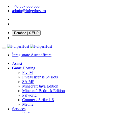
+40.357 630 553
admin@fulgerhost.ro
Română
| € EUR
Înregistrare
Autentificare
Acasă
Game Hosting
FiveM
FiveM license 64 slots
SA:MP
Minecraft Java Edition
Minecraft Bedrock Edition
Palworld
Counter - Strike 1.6
Metin2
Services