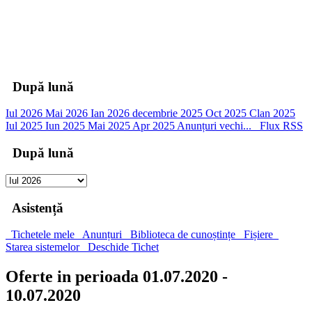
00
Zile
00
Ore
00
Minute
00
Secunde
După lună
Iul 2026
Mai 2026
Ian 2026
decembrie 2025
Oct 2025
Clan 2025
Iul 2025
Iun 2025
Mai 2025
Apr 2025
Anunțuri vechi...
Flux RSS
După lună
Asistență
Tichetele mele
Anunțuri
Biblioteca de cunoștințe
Fișiere
Starea sistemelor
Deschide Tichet
Oferte in perioada 01.07.2020 -
10.07.2020