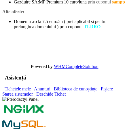
Gazduire SA:MP Premium 10 euro/luna
prin cuponul
sampp
Alte oferte:
Domeniu .ro la 7,5 euro/an ( pret aplicabil si pentru
prelungirea domeniului ) prin cuponul
TLDRO
Powered by
WHMCompleteSolution
Asistență
Tichetele mele
Anunțuri
Biblioteca de cunoștințe
Fișiere
Starea sistemelor
Deschide Tichet