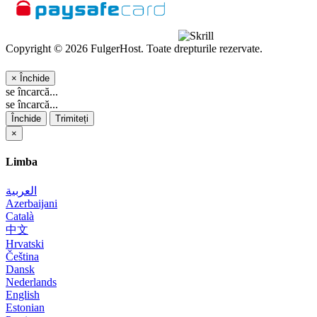
Copyright © 2026 FulgerHost. Toate drepturile rezervate.
×
Închide
se încarcă...
se încarcă...
Închide
Trimiteți
×
Limba
العربية
Azerbaijani
Català
中文
Hrvatski
Čeština
Dansk
Nederlands
English
Estonian