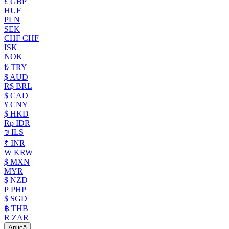
£ GBP
HUF
PLN
SEK
CHF CHF
ISK
NOK
₺ TRY
$ AUD
R$ BRL
$ CAD
¥ CNY
$ HKD
Rp IDR
₪ ILS
₹ INR
₩ KRW
$ MXN
MYR
$ NZD
₱ PHP
$ SGD
฿ THB
R ZAR
Aplică