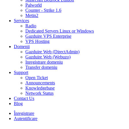
Palworld
Counter - Strike 1.6
Metin2
Services
Radio
Dedicated Servers Linux or Windows
Gazduire VPS Enterprise
VPS Hosting
Domenii
Gazduire Web (DirectAdmin)
Gazduire Web (Webuzo)
Inregistrare domeniu
Transfer domeniu
Support
Open Ticket
Announcements
Knowledgebase
Network Status
Contact Us
Blog
Înregistrare
Autentificare
30% DISCOUNT la toate pachetele de găzduire VPS- AUGUST30