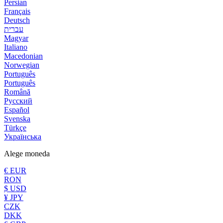
Persian
Français
Deutsch
עברית
Magyar
Italiano
Macedonian
Norwegian
Português
Português
Română
Русский
Español
Svenska
Türkçe
Українська
Alege moneda
€ EUR
RON
$ USD
¥ JPY
CZK
DKK