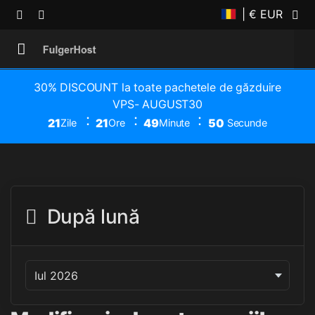
| € EUR
30% DISCOUNT la toate pachetele de găzduire
VPS- AUGUST30
21
21
49
50
Zile
Ore
Minute
Secunde
După lună