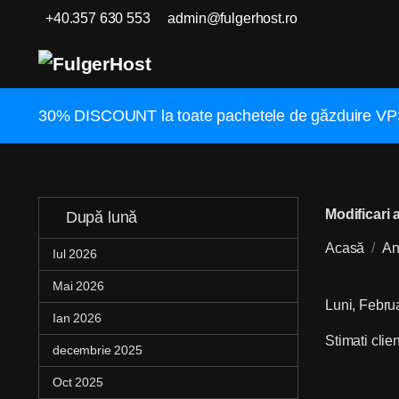
+40.357 630 553
admin@fulgerhost.ro
30% DISCOUNT la toate pachetele de găzduire 
Modificari 
După lună
Acasă
An
Iul 2026
Mai 2026
Luni, Febru
Ian 2026
Stimati clien
decembrie 2025
Oct 2025