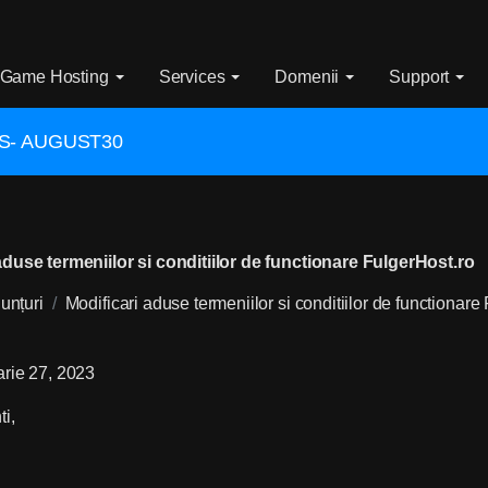
Game Hosting
Services
Domenii
Support
VPS- AUGUST30
aduse termeniilor si conditiilor de functionare FulgerHost.ro
unțuri
Modificari aduse termeniilor si conditiilor de functionare
arie 27, 2023
ti,