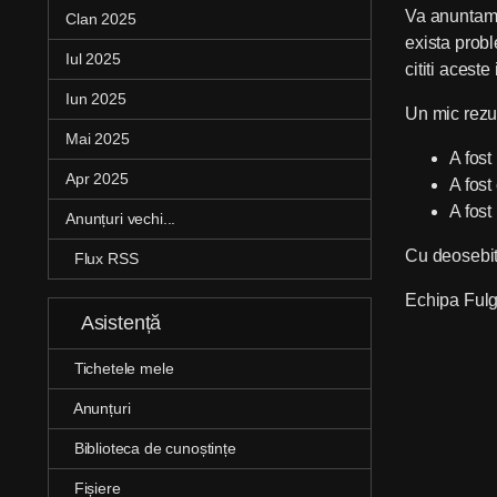
Va anuntam 
Clan 2025
exista prob
Iul 2025
cititi aceste 
Iun 2025
Un mic rezu
Mai 2025
A fost
Apr 2025
A fost
A fost
Anunțuri vechi...
Cu deosebit
Flux RSS
Echipa Fulg
Asistență
Tichetele mele
Anunțuri
Biblioteca de cunoștințe
Fișiere