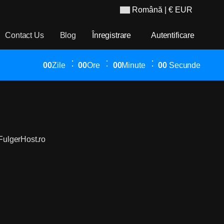
Română
| € EUR
Contact Us
Blog
Înregistrare
Autentificare
00
Zile
00
Ore
00
Minute
00
Secunde
 FulgerHost.ro