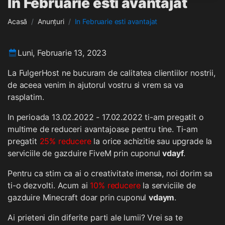
In Februarie esti avantajat
Acasă
Anunțuri
In Februarie esti avantajat
Luni, Februarie 13, 2023
La FulgerHost ne bucuram de calitatea clientiilor nostrii,
de aceea venim in ajutorul vostru si vrem sa va
rasplatim.
In perioada 13.02.2022 - 17.02.2022 ti-am pregatit o
multime de reduceri avantajoase pentru tine. Ti-am
pregatit
25% reducere
la orice achizitie sau upgrade la
serviciile de gazduire FiveM prin cuponul
vdayf
.
Pentru ca stim ca ai o creativitate imensa, noi dorim sa
ti-o dezvolti. Acum ai
10% reducere
la serviciile de
gazduire Minecraft doar prin cuponul
vdaym
.
Ai prieteni din diferite parti ale lumii? Vrei sa te