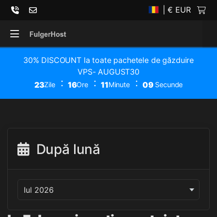
| € EUR
30% DISCOUNT la toate pachetele de găzduire
VPS- AUGUST30
23
16
11
09
Zile
Ore
Minute
Secunde
După lună