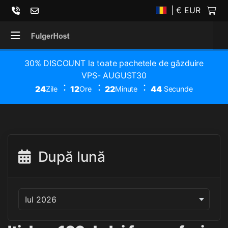
| € EUR
30% DISCOUNT la toate pachetele de găzduire
VPS- AUGUST30
24
12
22
44
Zile
Ore
Minute
Secunde
După lună