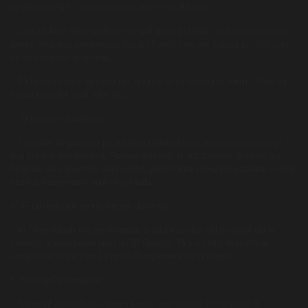
de administrare a serviciului asa cum v-ati obisnuit
.
DirectAdmin
ofera aceleasi servicii intr-o interfata la fel de prietenoasa
(poate chiar mai prietenoasa decat cPanel) insa are cateva facilitati care
nu se regasesc in cPanel
.
Mutarea se face de catre noi, anuntat si cu downtime minim
.
Totul va
functiona la fel, mail, site, etc
.
3. Organizare Excelenta
Conturile de gazduire pe platforma
DirectAdmin
au o organizare mult
mai buna si mai intuitiva
.
Fiecare domeniu si subdomeniu din cont are
folderele sale specifice care permit gestionarea site-urilor gazduite in mod
absolut independent unul de celalalt
.
4. IP-uri dedicate pentru fiecare domeniu
In
DirectAdmin
fiecare domeniu si addon-u (atat cel principal cat si
celelalte addon) poate primi un IP Dedicat
.
Ni s-a cerut de multe ori
aceasta facilitate care nu putea fi implementata in cPanel
.
5. Backup Personalizat
Serviciul de backup in
DirectAdmin
este mai intuitiv si poate fi