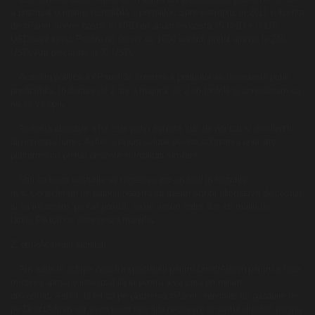
a practicat o marire incredibila a preturilor
.
Spre exemplu, in 2017 o licenta
de cPanel Server costa 30 USD iar acum ea costa 45 USD + 0.175
USD/cont lunar
.
Pentru un server cu 1000 conturi pretul ajunge la 240
USD
.
Am plecat de la 30 USD
.
Aceasta politica a cPanel de crestere a preturilor se dovedeste putin
predictibila
.
In decurs de 2 ani a majorat de 2 ori tarifele si consideram ca
nu se va opri
.
Aceasta abordare a lor este putin agreata atat de noi cat si de clientii
din intreaga lume
.
Astfel, singura solutie devine adoptarea unei alte
platforme cu preturi decente si facilitati similare
.
Stiti ca toate costurile se regasesc intr-un final in facturile
dvs
.
Consideram de datoria noastra sa gasim solutii alternative de costuri
si sa incercam, pe cat posibil, sa nu venim catre dvs cu mariri de
tarife
.
Pe toti ne deranjeaza maririle
.
2. em>Aceleasi facilitati
Am adus in echipa noastra specialisti pentru
DirectAdmin
pentru a face
trecerea aproape insesizabila si pentru a va crea un minim
disconfort
.
Astfel, la fel ca pe platforma cPanel, serviciile de gazduire de
pe
DirectAdmin
vor avea toate functiile necesare in contul client in pagina