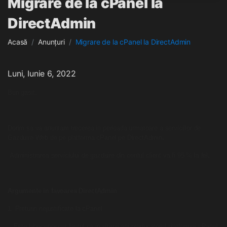
Migrare de la cPanel la
DirectAdmin
Acasă
Anunțuri
Migrare de la cPanel la DirectAdmin
Luni, Iunie 6, 2022
Bun gasit,
Dorim sa va anuntam trecerea in perioada urmatoare a serviciilor de
Gazduire Web de pe platforma cPanel pe
DirectAdmin
.
Administrarea serviciului de gazduire din contul client va fi 95 % la fel
.
Argumente in favoarea
DirectAdmin
1. Preturin nejustificate la cPanel
Este binecunoscut faptul ca in ultimii ani producatorul platformei cPanel