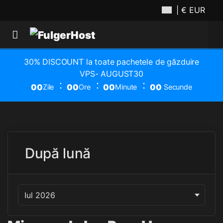
| € EUR
30% DISCOUNT la toate pachetele de găzduire
VPS- AUGUST30
00
00
00
00
Zile
Ore
Minute
Secunde
După lună