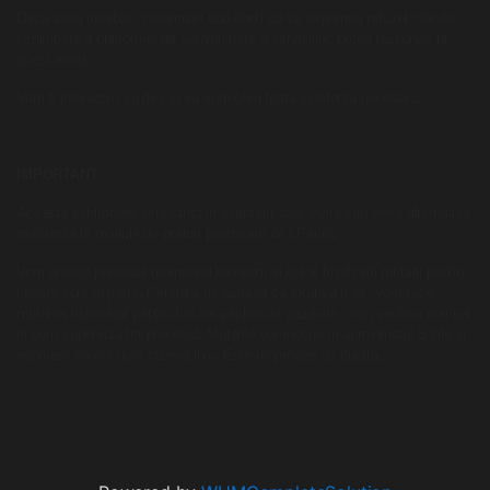
Daca aveti intrebari, nelamuriri sau doriti sa va exprimati refuzul clar de
schimbare a platformei de administrare a serviciilor, puteti raspunde la
acest email
.
Vom fi interactivi cu dvs si va vom oferi toata asistenta necesara
.
IMPORTANT
Aceasta schimbare este strict in avantajul dvs, evita sau ofera alternativa
excelenta la maririle de preturi practicate de cPanel
.
Vom anunta punctual momentul inceperii si cel al finalizarii mutarii pentru
fiecare cont in parte
.
Pentru a ne asigura ca totul va fi ok, vom face
mutarea individual pentru fiecare pachet de gazduire, vom verifica manual
si vom superviza tot procesul
.
Mutarile vor incepe in aproximativ 5 zile si
estimam ca vor dura cateva luni
.
Este un proces de durata
.