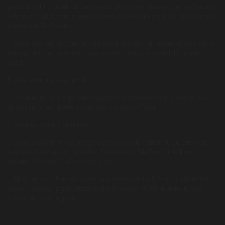
personalizat in functie de necesitatile de stocare si restaurare ale fiecarui
utilizator
.
In plus, continuam sa oferim backup zilnic si lunar de arhiva prin
intermediul JetBackup
.
Daca nu stiati, suntem unul din putinii provideri din Romania care ofera
backup pe o perioada asa lunga complet gratuit si accesibil in contul
client
.
6. Asistenta la acelasi nivel
Serviciul de asistenta tehnica pentru
DirectAdmin
va fi la acelasi nivel
de calitate si competenta cum este si pentru cPanel
.
7. Aceleasi servicii aditionale
Si pe
DirectAdmin
veti regasi aceleasi servicii atitionale cu care v-ati
obisnuit
.
LiteSpeed si LsCache, Softaculous, SitePad, Cloudlinux,
Imunify, AWstats, SpamAssasin, etc
.
Nimic nu se schimba in ceea ce priveste serviciul de email
.
Aceleasi
conturi, aceleasi parole, toate mailurile la locul lor
.
Ne ingrijim in mod
special de acest aspect
.