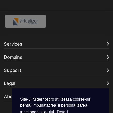
Services
Domains
Support
Legal
About Company
Site-ul fulgerhost.ro utilizeaza cookie-uri
pentru imbunatatirea si personalizarea
functionarii site-ului.
Detalii