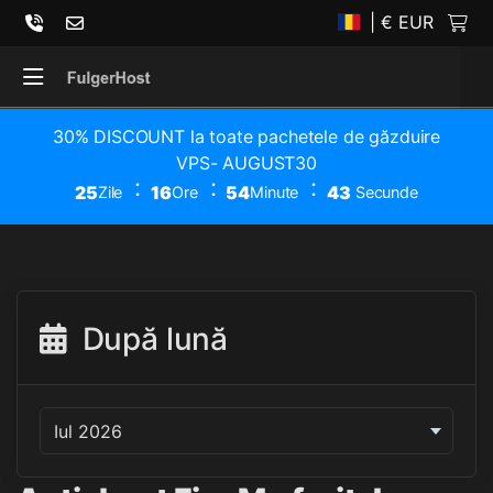
| € EUR
30% DISCOUNT la toate pachetele de găzduire
VPS- AUGUST30
25
16
54
43
Zile
Ore
Minute
Secunde
După lună