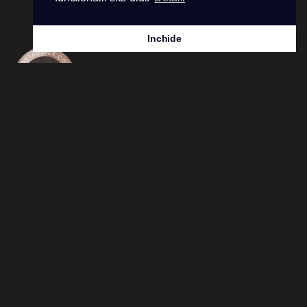
Premii Fulgerhost 2026:
Inchide
Acceptam urmatoarele metode de plata:
Copyright © 2026 FulgerHost. Toate drepturile
rezervate.