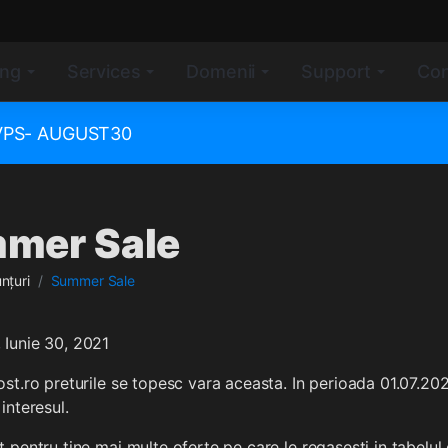
ing
Services
Domenii
Support
Con
e VPS- AUGUST30
mer Sale
nțuri
Summer Sale
, Iunie 30, 2021
st.ro preturile se topesc vara aceasta. In perioada 01.07.2021
interesul.
 pentru tine mai multe oferte pe care le regasesti in tabelul 