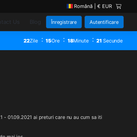
Română
| € EUR
tact Us
Blog
Înregistrare
Autentificare
22
Zile
15
Ore
18
Minute
21
Secunde
 - 01.09.2021 ai preturi care nu au cum sa iti
de mai jos.