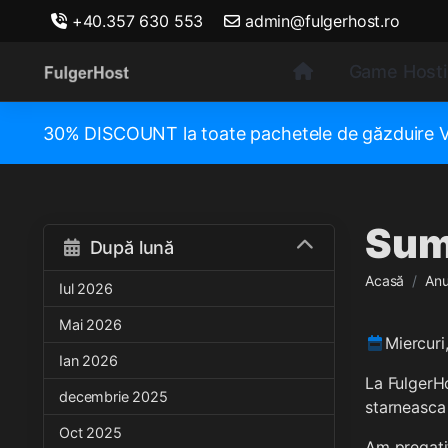
+40.357 630 553
admin@fulgerhost.ro
Game Host
30% DISCOUNT la toate pachetele de găzduir
Sum
După lună
Acasă
Anu
Iul 2026
Mai 2026
Miercuri
Ian 2026
La FulgerHo
decembrie 2025
starneasca 
Oct 2025
Am pregatit