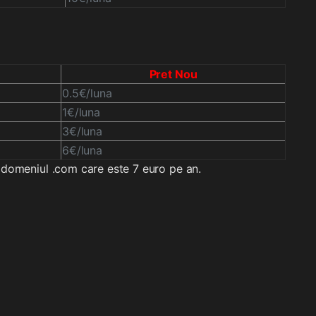
Pret Nou
0.5€/luna
1€/luna
3€/luna
6€/luna
 domeniul .com care este 7 euro pe an.