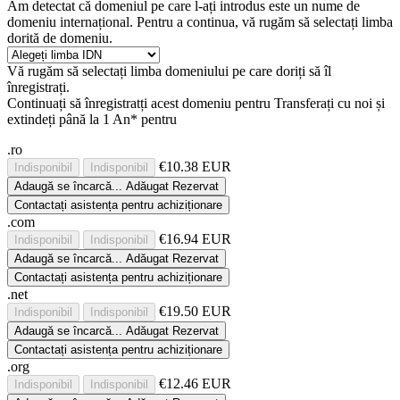
Am detectat că domeniul pe care l-ați introdus este un nume de
domeniu internațional. Pentru a continua, vă rugăm să selectați limba
dorită de domeniu.
Vă rugăm să selectați limba domeniului pe care doriți să îl
înregistrați.
Continuați să înregistratți acest domeniu pentru
Transferați cu noi și
extindeți până la 1 An* pentru
.ro
€10.38 EUR
Indisponibil
Indisponibil
Adaugă
se încarcă...
Adăugat
Rezervat
Contactați asistența pentru achiziționare
.com
€16.94 EUR
Indisponibil
Indisponibil
Adaugă
se încarcă...
Adăugat
Rezervat
Contactați asistența pentru achiziționare
.net
€19.50 EUR
Indisponibil
Indisponibil
Adaugă
se încarcă...
Adăugat
Rezervat
Contactați asistența pentru achiziționare
.org
€12.46 EUR
Indisponibil
Indisponibil