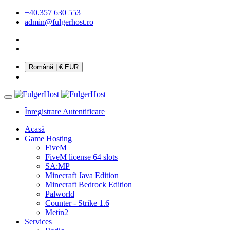
+40.357 630 553
admin@fulgerhost.ro
Română
| € EUR
Înregistrare
Autentificare
Acasă
Game Hosting
FiveM
FiveM license 64 slots
SA:MP
Minecraft Java Edition
Minecraft Bedrock Edition
Palworld
Counter - Strike 1.6
Metin2
Services