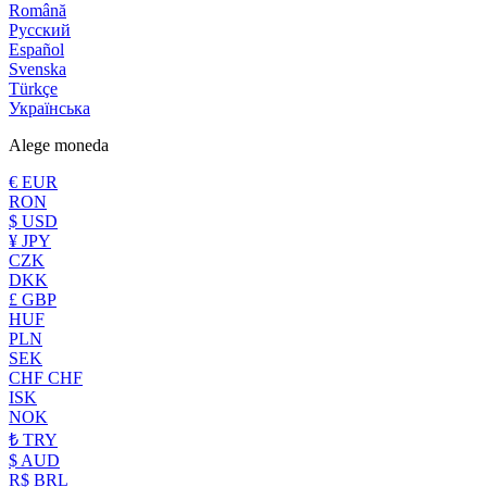
Română
Русский
Español
Svenska
Türkçe
Українська
Alege moneda
€ EUR
RON
$ USD
¥ JPY
CZK
DKK
£ GBP
HUF
PLN
SEK
CHF CHF
ISK
NOK
₺ TRY
$ AUD
R$ BRL