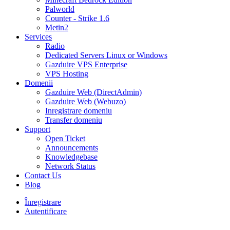
Palworld
Counter - Strike 1.6
Metin2
Services
Radio
Dedicated Servers Linux or Windows
Gazduire VPS Enterprise
VPS Hosting
Domenii
Gazduire Web (DirectAdmin)
Gazduire Web (Webuzo)
Inregistrare domeniu
Transfer domeniu
Support
Open Ticket
Announcements
Knowledgebase
Network Status
Contact Us
Blog
Înregistrare
Autentificare
30% DISCOUNT la toate pachetele de găzduire VPS- AUGUST30