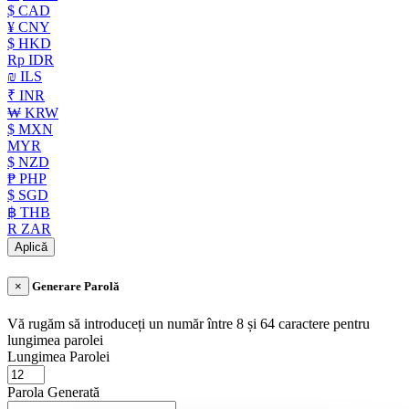
$ CAD
¥ CNY
$ HKD
Rp IDR
₪ ILS
₹ INR
₩ KRW
$ MXN
MYR
$ NZD
₱ PHP
$ SGD
฿ THB
R ZAR
Aplică
×
Generare Parolă
Vă rugăm să introduceți un număr între 8 și 64 caractere pentru
lungimea parolei
Lungimea Parolei
Parola Generată