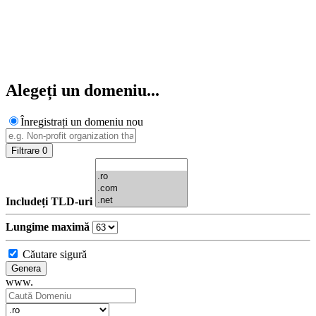
00
Zile
00
Ore
00
Minute
00
Secunde
Alegeți un domeniu...
Înregistrați un domeniu nou
Filtrare
0
Includeți TLD-uri
Lungime maximă
Căutare sigură
Genera
www.