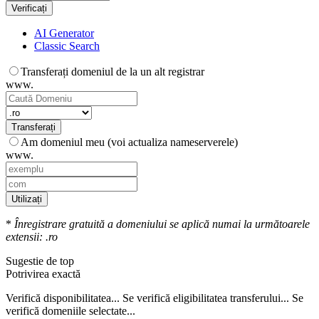
Verificați
AI Generator
Classic Search
Transferați domeniul de la un alt registrar
www.
Transferați
Am domeniul meu (voi actualiza nameserverele)
www.
Utilizați
*
Înregistrare gratuită a domeniului se aplică numai la următoarele
extensii: .ro
Sugestie de top
Potrivirea exactă
Verifică disponibilitatea...
Se verifică eligibilitatea transferului...
Se
verifică domeniile selectate...