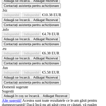
Adaugă
se încarcă...
Adăugat
Rezervat
Contactați asistența pentru achiziționare
.biz
€10.38 EUR
Indisponibil
Indisponibil
Adaugă
se încarcă...
Adăugat
Rezervat
Contactați asistența pentru achiziționare
.info
€4.78 EUR
Indisponibil
Indisponibil
Adaugă
se încarcă...
Adăugat
Rezervat
Contactați asistența pentru achiziționare
.eu
€6.38 EUR
Indisponibil
Indisponibil
Adaugă
se încarcă...
Adăugat
Rezervat
Contactați asistența pentru achiziționare
.fun
€5.58 EUR
Indisponibil
Indisponibil
Adaugă
se încarcă...
Adăugat
Rezervat
Contactați asistența pentru achiziționare
Domenii sugerate
Sugestii
Adaugă în coș
se încarcă...
Adăugat
Rezervat
Alte sugestii!
Acestea sunt toate rezultatele ce le-am găsit pentru
dumneavoastră! Dacă încă nu ați găsit ceea ce căutați, vă rugăm