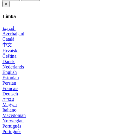
×
Limba
العربية
Azerbaijani
Català
中文
Hrvatski
Čeština
Dansk
Nederlands
English
Estonian
Persian
Français
Deutsch
עברית
Magyar
Italiano
Macedonian
Norwegian
Português
Português