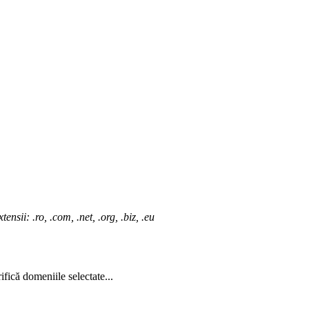
nsii: .ro, .com, .net, .org, .biz, .eu
ifică domeniile selectate...