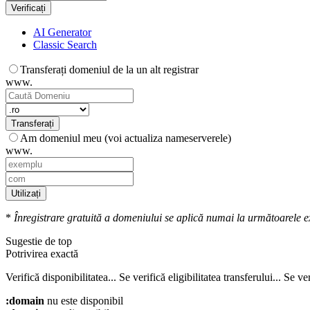
Verificați
AI Generator
Classic Search
Transferați domeniul de la un alt registrar
www.
Transferați
Am domeniul meu (voi actualiza nameserverele)
www.
Utilizați
*
Înregistrare gratuită a domeniului se aplică numai la următoarele exte
Sugestie de top
Potrivirea exactă
Verifică disponibilitatea...
Se verifică eligibilitatea transferului...
Se ver
:domain
nu este disponibil