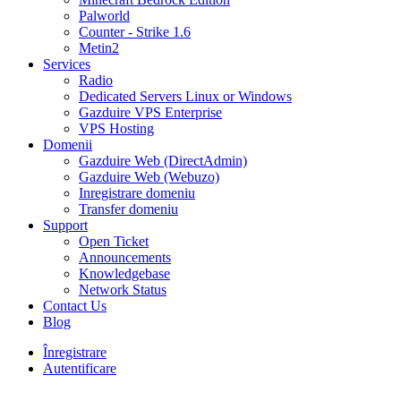
Palworld
Counter - Strike 1.6
Metin2
Services
Radio
Dedicated Servers Linux or Windows
Gazduire VPS Enterprise
VPS Hosting
Domenii
Gazduire Web (DirectAdmin)
Gazduire Web (Webuzo)
Inregistrare domeniu
Transfer domeniu
Support
Open Ticket
Announcements
Knowledgebase
Network Status
Contact Us
Blog
Înregistrare
Autentificare
30% DISCOUNT la toate pachetele de găzduire VPS- AUGUST30