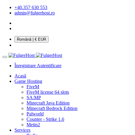
+40.357 630 553
admin@fulgerhost.ro
Română
| € EUR
Înregistrare
Autentificare
Acasă
Game Hosting
FiveM
FiveM license 64 slots
SA:MP
Minecraft Java Edition
Minecraft Bedrock Edition
Palworld
Counter - Strike 1.6
Metin2
Services