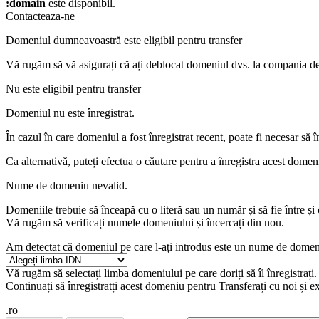
:domain
este disponibil.
Contacteaza-ne
Domeniul dumneavoastră este eligibil pentru transfer
Vă rugăm să vă asigurați că ați deblocat domeniul dvs. la compania de 
Nu este eligibil pentru transfer
Domeniul nu este înregistrat.
În cazul în care domeniul a fost înregistrat recent, poate fi necesar să 
Ca alternativă, puteți efectua o căutare pentru a înregistra acest domen
Nume de domeniu nevalid.
Domeniile trebuie să înceapă cu o literă sau un număr
și să fie între
și
Vă rugăm să verificați numele domeniului și încercați din nou.
Am detectat că domeniul pe care l-ați introdus este un nume de domeni
Vă rugăm să selectați limba domeniului pe care doriți să îl înregistrați.
Continuați să înregistratți acest domeniu pentru
Transferați cu noi și e
.ro