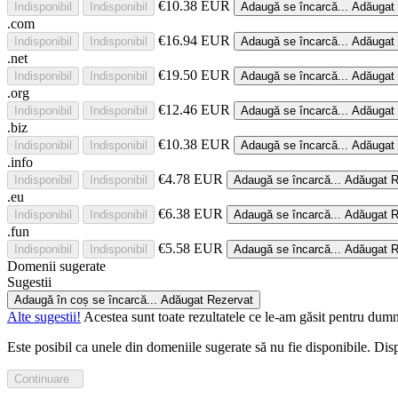
€10.38 EUR
Indisponibil
Indisponibil
Adaugă
se încarcă...
Adăugat
.com
€16.94 EUR
Indisponibil
Indisponibil
Adaugă
se încarcă...
Adăugat
.net
€19.50 EUR
Indisponibil
Indisponibil
Adaugă
se încarcă...
Adăugat
.org
€12.46 EUR
Indisponibil
Indisponibil
Adaugă
se încarcă...
Adăugat
.biz
€10.38 EUR
Indisponibil
Indisponibil
Adaugă
se încarcă...
Adăugat
.info
€4.78 EUR
Indisponibil
Indisponibil
Adaugă
se încarcă...
Adăugat
R
.eu
€6.38 EUR
Indisponibil
Indisponibil
Adaugă
se încarcă...
Adăugat
R
.fun
€5.58 EUR
Indisponibil
Indisponibil
Adaugă
se încarcă...
Adăugat
R
Domenii sugerate
Sugestii
Adaugă în coș
se încarcă...
Adăugat
Rezervat
Alte sugestii!
Acestea sunt toate rezultatele ce le-am găsit pentru dumn
Este posibil ca unele din domeniile sugerate să nu fie disponibile. Disp
Continuare