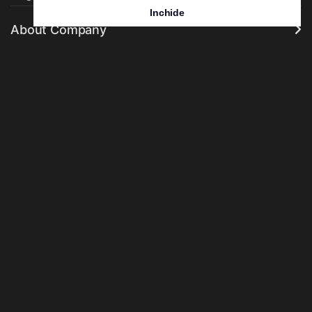
Inchide
About Company
Premii Fulgerhost 2026:
Acceptam urmatoarele metode de plata: