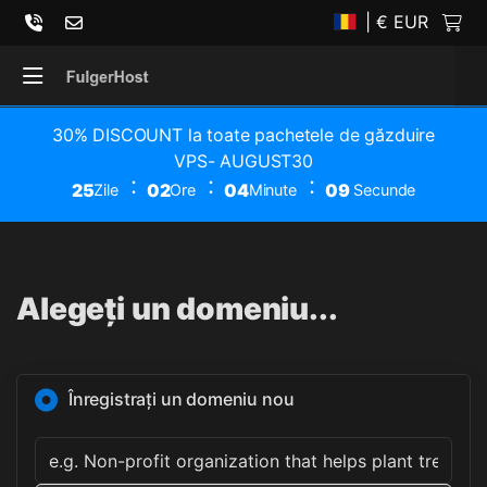
| € EUR
30% DISCOUNT la toate pachetele de găzduire
VPS- AUGUST30
25
02
04
09
Zile
Ore
Minute
Secunde
Alegeți un domeniu...
Înregistrați un domeniu nou