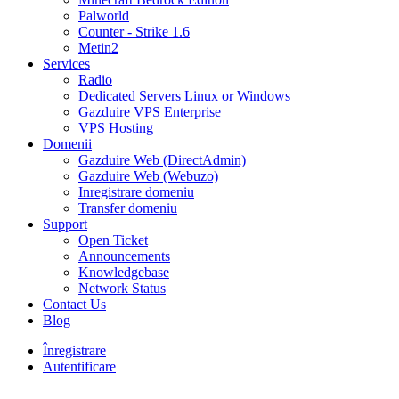
Palworld
Counter - Strike 1.6
Metin2
Services
Radio
Dedicated Servers Linux or Windows
Gazduire VPS Enterprise
VPS Hosting
Domenii
Gazduire Web (DirectAdmin)
Gazduire Web (Webuzo)
Inregistrare domeniu
Transfer domeniu
Support
Open Ticket
Announcements
Knowledgebase
Network Status
Contact Us
Blog
Înregistrare
Autentificare
30% DISCOUNT la toate pachetele de găzduire VPS- AUGUST30