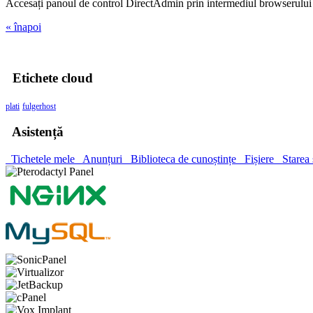
Accesați panoul de control DirectAdmin prin intermediul browserului
« înapoi
Etichete cloud
plati
fulgerhost
Asistență
Tichetele mele
Anunțuri
Biblioteca de cunoștințe
Fișiere
Starea 