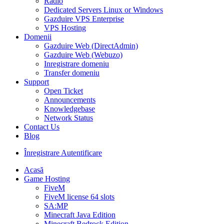
Radio
Dedicated Servers Linux or Windows
Gazduire VPS Enterprise
VPS Hosting
Domenii
Gazduire Web (DirectAdmin)
Gazduire Web (Webuzo)
Inregistrare domeniu
Transfer domeniu
Support
Open Ticket
Announcements
Knowledgebase
Network Status
Contact Us
Blog
Înregistrare
Autentificare
Acasă
Game Hosting
FiveM
FiveM license 64 slots
SA:MP
Minecraft Java Edition
Minecraft Bedrock Edition