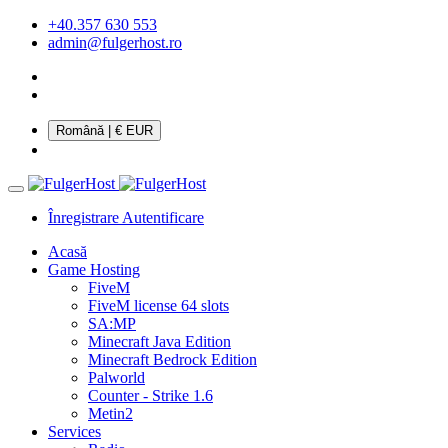
+40.357 630 553
admin@fulgerhost.ro
Română
| € EUR
Înregistrare
Autentificare
Acasă
Game Hosting
FiveM
FiveM license 64 slots
SA:MP
Minecraft Java Edition
Minecraft Bedrock Edition
Palworld
Counter - Strike 1.6
Metin2
Services