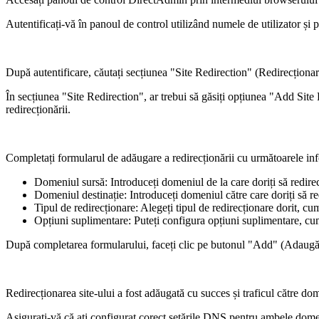
Autentificați-vă în panoul de control utilizând numele de utilizator și p
După autentificare, căutați secțiunea "Site Redirection" (Redirecționare
În secțiunea "Site Redirection", ar trebui să găsiți opțiunea "Add Site
redirecționării.
Completați formularul de adăugare a redirecționării cu următoarele inf
Domeniul sursă: Introduceți domeniul de la care doriți să redirecț
Domeniul destinație: Introduceți domeniul către care doriți să red
Tipul de redirecționare: Alegeți tipul de redirecționare dorit, c
Opțiuni suplimentare: Puteți configura opțiuni suplimentare, cu
După completarea formularului, faceți clic pe butonul "Add" (Adaugă)
Redirecționarea site-ului a fost adăugată cu succes și traficul către dom
Asigurați-vă că ați configurat corect setările DNS pentru ambele domeni