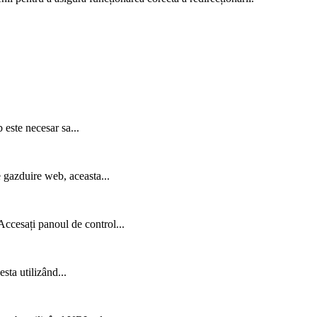
 este necesar sa...
 gazduire web, aceasta...
ccesați panoul de control...
sta utilizând...