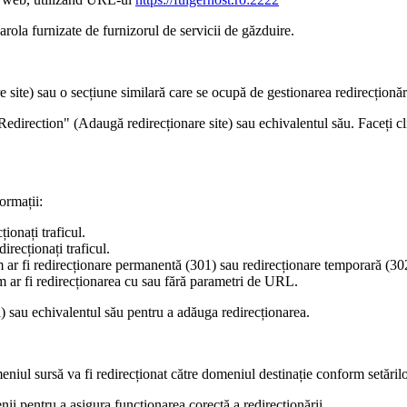
arola furnizate de furnizorul de servicii de găzduire.
 site) sau o secțiune similară care se ocupă de gestionarea redirecționări
 Redirection" (Adaugă redirecționare site) sau echivalentul său. Faceți 
ormații:
ionați traficul.
irecționați traficul.
um ar fi redirecționare permanentă (301) sau redirecționare temporară (30
m ar fi redirecționarea cu sau fără parametri de URL.
 sau echivalentul său pentru a adăuga redirecționarea.
eniul sursă va fi redirecționat către domeniul destinație conform setărilo
i pentru a asigura funcționarea corectă a redirecționării.