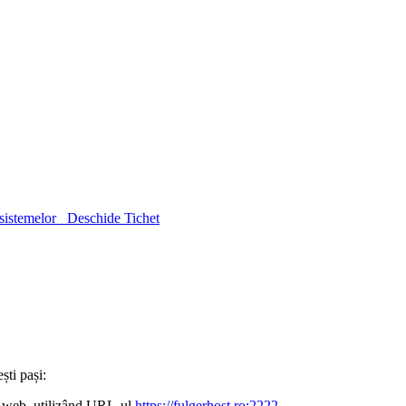
sistemelor
Deschide Tichet
ști pași:
i web, utilizând URL-ul
https://fulgerhost.ro:2222