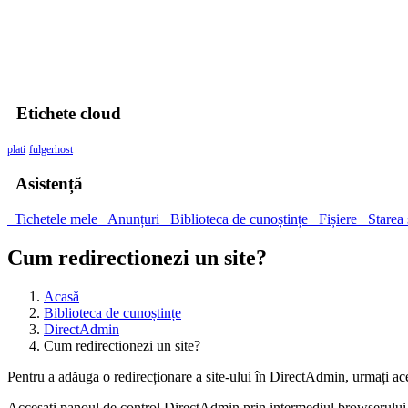
00
Zile
00
Ore
00
Minute
00
Secunde
Etichete cloud
plati
fulgerhost
Asistență
Tichetele mele
Anunțuri
Biblioteca de cunoștințe
Fișiere
Starea 
Cum redirectionezi un site?
Acasă
Biblioteca de cunoștințe
DirectAdmin
Cum redirectionezi un site?
Pentru a adăuga o redirecționare a site-ului în DirectAdmin, urmați ace
Accesați panoul de control DirectAdmin prin intermediul browserulu