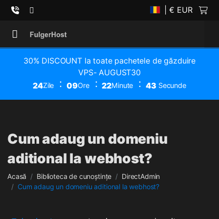
| € EUR
30% DISCOUNT la toate pachetele de găzduire
VPS- AUGUST30
24
09
22
43
Zile
Ore
Minute
Secunde
Cum adaug un domeniu
aditional la webhost?
Acasă
Biblioteca de cunoștințe
DirectAdmin
Cum adaug un domeniu aditional la webhost?