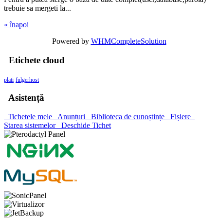
trebuie sa mergeti la...
« înapoi
Powered by
WHMCompleteSolution
Etichete cloud
plati
fulgerhost
Asistență
Tichetele mele
Anunțuri
Biblioteca de cunoștințe
Fișiere
Starea sistemelor
Deschide Tichet