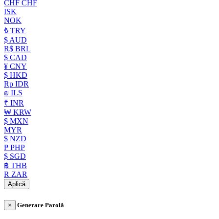
CHF CHF
ISK
NOK
₺ TRY
$ AUD
R$ BRL
$ CAD
¥ CNY
$ HKD
Rp IDR
₪ ILS
₹ INR
₩ KRW
$ MXN
MYR
$ NZD
₱ PHP
$ SGD
฿ THB
R ZAR
Aplică
×
Generare Parolă