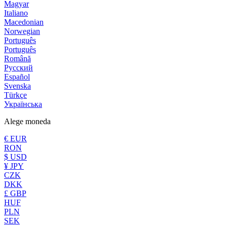
Magyar
Italiano
Macedonian
Norwegian
Português
Português
Română
Русский
Español
Svenska
Türkçe
Українська
Alege moneda
€ EUR
RON
$ USD
¥ JPY
CZK
DKK
£ GBP
HUF
PLN
SEK