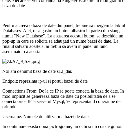
date. Fiecare server comandat la FulgerHost.ro are in mod gratuit o
baza de date.
Pentru a creea o baza de date din panel, trebuie sa mergem la tab-ul
Databases. Aici, o sa gasim un buton albastru in partea din stanga
numit "New Database". La apasarea acestui buton, se deschide un
pop-up in care se solicita sa adaugati un nume bazei de date. La
finalul salvarii acesteia, ar trebui sa avem in panel un rand
asemanator ca acesta:
Noi am denumit baza de date s12_dar.
Endpoit: reprezinta ip-ul si portul bazei de date
Connections From: De la ce IP se poate conecta la baza de date. In
mod implicit se genereaza baza de date cu posibilitatea de a se
conecta orice IP la serverul Mysql, % reprezentand conexiune de
oriunde.
Username: Numele de utilizator a bazei de date.
In continuare exista doua pictrograme, un ochi si un cos de gunoi.