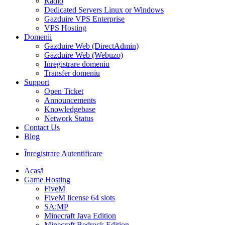
Radio
Dedicated Servers Linux or Windows
Gazduire VPS Enterprise
VPS Hosting
Domenii
Gazduire Web (DirectAdmin)
Gazduire Web (Webuzo)
Inregistrare domeniu
Transfer domeniu
Support
Open Ticket
Announcements
Knowledgebase
Network Status
Contact Us
Blog
Înregistrare
Autentificare
Acasă
Game Hosting
FiveM
FiveM license 64 slots
SA:MP
Minecraft Java Edition
Minecraft Bedrock Edition