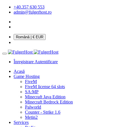
+40.357 630 553
admin@fulgerhost.ro
Română
| € EUR
Înregistrare
Autentificare
Acasă
Game Hosting
FiveM
FiveM license 64 slots
SA:MP
Minecraft Java Edition
Minecraft Bedrock Edition
Palworld
Counter - Strike 1.6
Metin2
Services