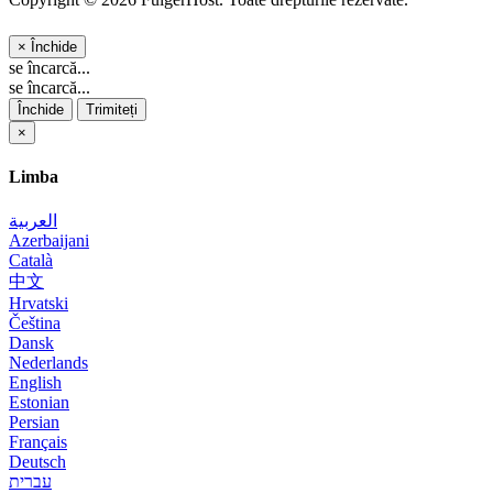
×
Închide
se încarcă...
se încarcă...
Închide
Trimiteți
×
Limba
العربية
Azerbaijani
Català
中文
Hrvatski
Čeština
Dansk
Nederlands
English
Estonian
Persian
Français
Deutsch
עברית