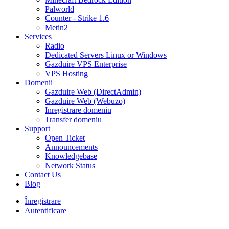
Palworld
Counter - Strike 1.6
Metin2
Services
Radio
Dedicated Servers Linux or Windows
Gazduire VPS Enterprise
VPS Hosting
Domenii
Gazduire Web (DirectAdmin)
Gazduire Web (Webuzo)
Inregistrare domeniu
Transfer domeniu
Support
Open Ticket
Announcements
Knowledgebase
Network Status
Contact Us
Blog
Înregistrare
Autentificare
30% DISCOUNT la toate pachetele de găzduire VPS- AUGUST30