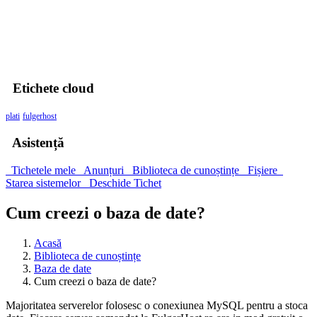
00
Zile
00
Ore
00
Minute
00
Secunde
Etichete cloud
plati
fulgerhost
Asistență
Tichetele mele
Anunțuri
Biblioteca de cunoștințe
Fișiere
Starea sistemelor
Deschide Tichet
Cum creezi o baza de date?
Acasă
Biblioteca de cunoștințe
Baza de date
Cum creezi o baza de date?
Majoritatea serverelor folosesc o conexiunea MySQL pentru a stoca