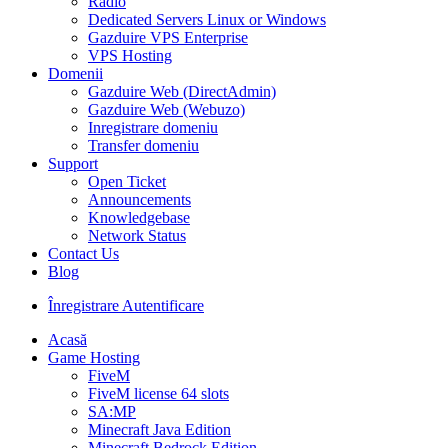
Radio
Dedicated Servers Linux or Windows
Gazduire VPS Enterprise
VPS Hosting
Domenii
Gazduire Web (DirectAdmin)
Gazduire Web (Webuzo)
Inregistrare domeniu
Transfer domeniu
Support
Open Ticket
Announcements
Knowledgebase
Network Status
Contact Us
Blog
Înregistrare
Autentificare
Acasă
Game Hosting
FiveM
FiveM license 64 slots
SA:MP
Minecraft Java Edition
Minecraft Bedrock Edition