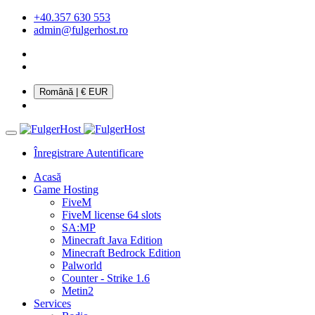
+40.357 630 553
admin@fulgerhost.ro
Română
| € EUR
Înregistrare
Autentificare
Acasă
Game Hosting
FiveM
FiveM license 64 slots
SA:MP
Minecraft Java Edition
Minecraft Bedrock Edition
Palworld
Counter - Strike 1.6
Metin2
Services