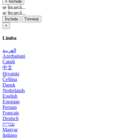
×
Închide
se încarcă...
se încarcă...
Închide
Trimiteți
×
Limba
العربية
Azerbaijani
Català
中文
Hrvatski
Čeština
Dansk
Nederlands
English
Estonian
Persian
Français
Deutsch
עברית
Magyar
Italiano