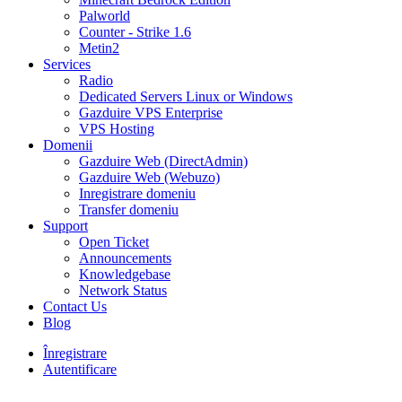
Palworld
Counter - Strike 1.6
Metin2
Services
Radio
Dedicated Servers Linux or Windows
Gazduire VPS Enterprise
VPS Hosting
Domenii
Gazduire Web (DirectAdmin)
Gazduire Web (Webuzo)
Inregistrare domeniu
Transfer domeniu
Support
Open Ticket
Announcements
Knowledgebase
Network Status
Contact Us
Blog
Înregistrare
Autentificare
30% DISCOUNT la toate pachetele de găzduire VPS- AUGUST30