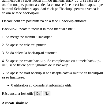
dumneavoastra acest lucru in mod manual. Back-up-ul se face la o
ora din noapte, pentru a vedea la ce ora se face acest lucru apasati pe
butonul Schedules si apoi dati click pe "backup" pentru a vedea la
ce ora se face back-up-ul.
Fiecare cont are posibilitatea de a face 1 back-up automat.
Back-up-ul poate fi facut si in mod manual astfel:
1. Se merge pe meniul "Backups".
2. Se apasa pe cele trei puncte.
3. Se da delete la back-up-ul automat.
4. Se apasa pe create back-up. Se completeaza cu numele back-up-
ului, si ce fisiere pot fi ignorate de la back-up.
5. Se apasa pe start backup si se asteapta cateva minute ca backup-ul
sa se finalizeze.
0 utilizatori au considerat informația utilă
Răspunsul a fost util?
Da
Nu
Articole similare