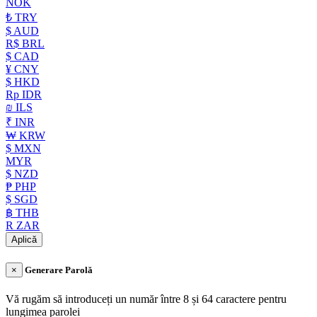
NOK
₺ TRY
$ AUD
R$ BRL
$ CAD
¥ CNY
$ HKD
Rp IDR
₪ ILS
₹ INR
₩ KRW
$ MXN
MYR
$ NZD
₱ PHP
$ SGD
฿ THB
R ZAR
Aplică
×
Generare Parolă
Vă rugăm să introduceți un număr între 8 și 64 caractere pentru
lungimea parolei