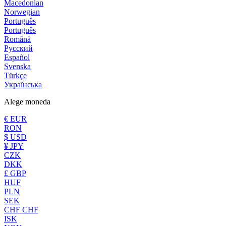
Macedonian
Norwegian
Português
Português
Română
Русский
Español
Svenska
Türkçe
Українська
Alege moneda
€ EUR
RON
$ USD
¥ JPY
CZK
DKK
£ GBP
HUF
PLN
SEK
CHF CHF
ISK