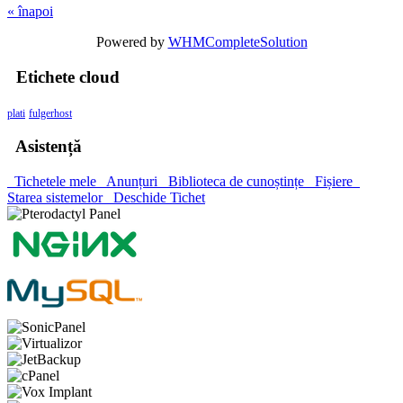
« înapoi
Powered by
WHMCompleteSolution
Etichete cloud
plati
fulgerhost
Asistență
Tichetele mele
Anunțuri
Biblioteca de cunoștințe
Fișiere
Starea sistemelor
Deschide Tichet