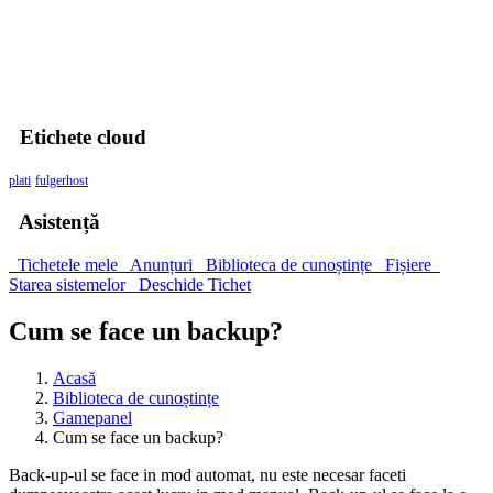
00
Zile
00
Ore
00
Minute
00
Secunde
Etichete cloud
plati
fulgerhost
Asistență
Tichetele mele
Anunțuri
Biblioteca de cunoștințe
Fișiere
Starea sistemelor
Deschide Tichet
Cum se face un backup?
Acasă
Biblioteca de cunoștințe
Gamepanel
Cum se face un backup?
Back-up-ul se face in mod automat, nu este necesar faceti