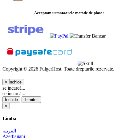
Acceptam urmatoarele metode de plata:
Copyright © 2026 FulgerHost. Toate drepturile rezervate.
×
Închide
se încarcă...
se încarcă...
Închide
Trimiteți
×
Limba
العربية
Azerbaijani