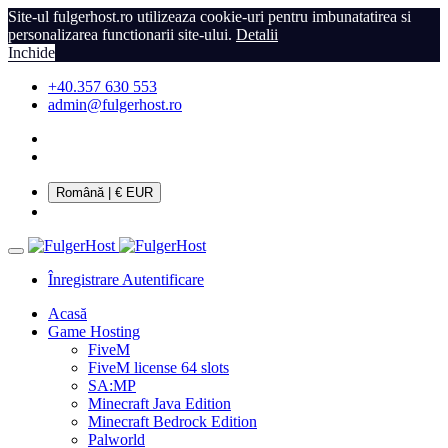
Site-ul fulgerhost.ro utilizeaza cookie-uri pentru imbunatatirea si
personalizarea functionarii site-ului.
Detalii
Inchide
+40.357 630 553
admin@fulgerhost.ro
Română
| € EUR
Înregistrare
Autentificare
Acasă
Game Hosting
FiveM
FiveM license 64 slots
SA:MP
Minecraft Java Edition
Minecraft Bedrock Edition
Palworld