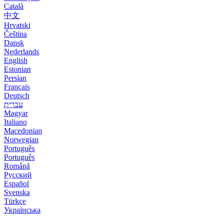
Català
中文
Hrvatski
Čeština
Dansk
Nederlands
English
Estonian
Persian
Français
Deutsch
עברית
Magyar
Italiano
Macedonian
Norwegian
Português
Português
Română
Русский
Español
Svenska
Türkçe
Українська