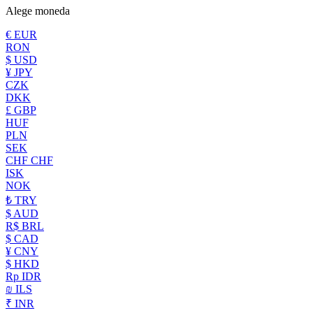
Alege moneda
€ EUR
RON
$ USD
¥ JPY
CZK
DKK
£ GBP
HUF
PLN
SEK
CHF CHF
ISK
NOK
₺ TRY
$ AUD
R$ BRL
$ CAD
¥ CNY
$ HKD
Rp IDR
₪ ILS
₹ INR