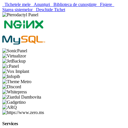
Tichetele mele
Anunțuri
Biblioteca de cunoștințe
Fișiere
Starea sistemelor
Deschide Tichet
Services