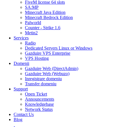
FiveM license 64 slots
SA:MP
Minecraft Java Edition
Minecraft Bedrock Edition
Palworld
Counter - Strike 1.6
Metin2
Services
Radio
Dedicated Servers Linux or Windows
Gazduire VPS Enterprise
VPS Hosting
Domenii
Gazduire Web (DirectAdmin)
Gazduire Web (Webuzo)
Inregistrare domeniu
Transfer domeniu
Support
Open Ticket
Announcements
Knowledgebase
Network Status
Contact Us
Blog