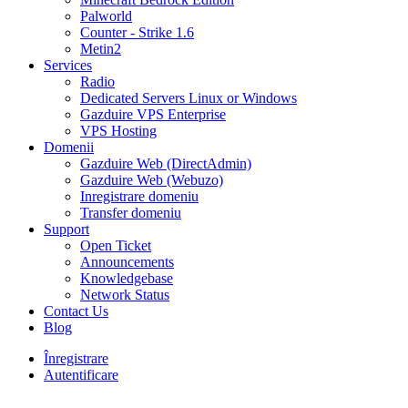
Palworld
Counter - Strike 1.6
Metin2
Services
Radio
Dedicated Servers Linux or Windows
Gazduire VPS Enterprise
VPS Hosting
Domenii
Gazduire Web (DirectAdmin)
Gazduire Web (Webuzo)
Inregistrare domeniu
Transfer domeniu
Support
Open Ticket
Announcements
Knowledgebase
Network Status
Contact Us
Blog
Înregistrare
Autentificare
30% DISCOUNT la toate pachetele de găzduire VPS- AUGUST30