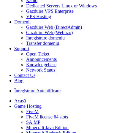
Radio
Dedicated Servers Linux or Windows
Gazduire VPS Enterprise
VPS Hosting
Domenii
Gazduire Web (DirectAdmin)
Gazduire Web (Webuzo)
Inregistrare domeniu
Transfer domeniu
Support
Open Ticket
Announcements
Knowledgebase
Network Status
Contact Us
Blog
Înregistrare
Autentificare
Acasă
Game Hosting
FiveM
FiveM license 64 slots
SA:MP
Minecraft Java Edition
Minecraft Bedrock Edition