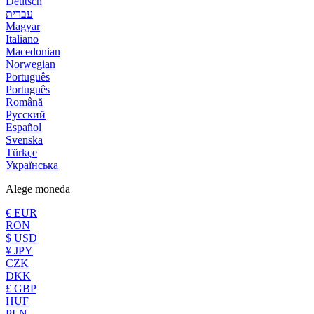
Deutsch
עברית
Magyar
Italiano
Macedonian
Norwegian
Português
Português
Română
Русский
Español
Svenska
Türkçe
Українська
Alege moneda
€ EUR
RON
$ USD
¥ JPY
CZK
DKK
£ GBP
HUF
PLN