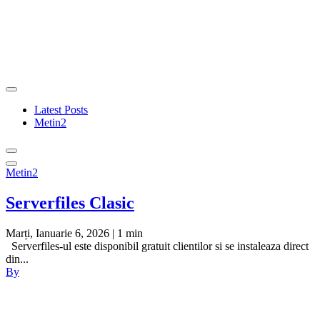
00
Zile
00
Ore
00
Minute
00
Secunde
Latest Posts
Metin2
Metin2
Serverfiles Clasic
Marți, Ianuarie 6, 2026
| 1 min
Serverfiles-ul este disponibil gratuit clientilor si se instaleaza direct
din...
By