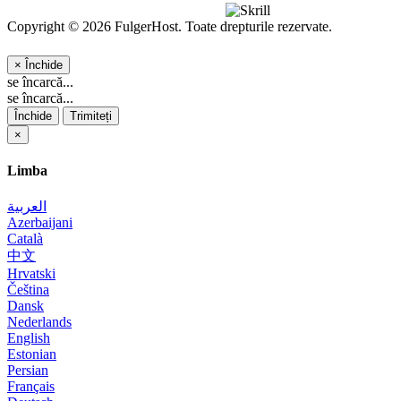
Copyright © 2026 FulgerHost. Toate drepturile rezervate.
×
Închide
se încarcă...
se încarcă...
Închide
Trimiteți
×
Limba
العربية
Azerbaijani
Català
中文
Hrvatski
Čeština
Dansk
Nederlands
English
Estonian
Persian
Français