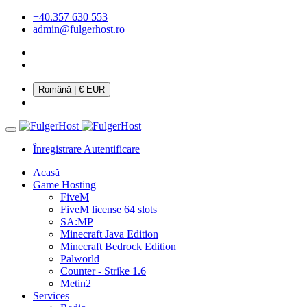
+40.357 630 553
admin@fulgerhost.ro
Română
| € EUR
Înregistrare
Autentificare
Acasă
Game Hosting
FiveM
FiveM license 64 slots
SA:MP
Minecraft Java Edition
Minecraft Bedrock Edition
Palworld
Counter - Strike 1.6
Metin2
Services