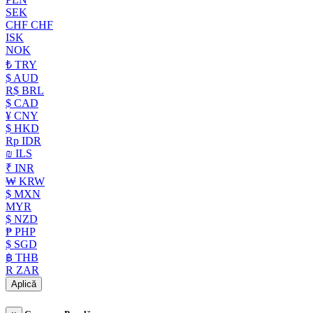
SEK
CHF CHF
ISK
NOK
₺ TRY
$ AUD
R$ BRL
$ CAD
¥ CNY
$ HKD
Rp IDR
₪ ILS
₹ INR
₩ KRW
$ MXN
MYR
$ NZD
₱ PHP
$ SGD
฿ THB
R ZAR
Aplică