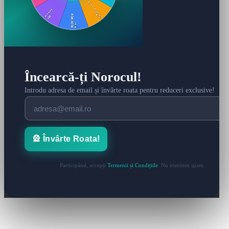
Încearcă-ți Norocul!
Introdu adresa de email și învârte roata pentru reduceri exclusive!
🎡 Învârte Roata!
Participând, accepți
Termenii și Condițiile
. Nu trimitem spam.