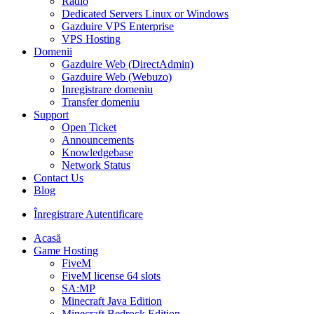
Radio
Dedicated Servers Linux or Windows
Gazduire VPS Enterprise
VPS Hosting
Domenii
Gazduire Web (DirectAdmin)
Gazduire Web (Webuzo)
Inregistrare domeniu
Transfer domeniu
Support
Open Ticket
Announcements
Knowledgebase
Network Status
Contact Us
Blog
Înregistrare
Autentificare
Acasă
Game Hosting
FiveM
FiveM license 64 slots
SA:MP
Minecraft Java Edition
Minecraft Bedrock Edition