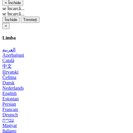
×
Închide
se încarcă...
se încarcă...
Închide
Trimiteți
×
Limba
العربية
Azerbaijani
Català
中文
Hrvatski
Čeština
Dansk
Nederlands
English
Estonian
Persian
Français
Deutsch
עברית
Magyar
Italiano