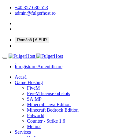
+40.357 630 553
admin@fulgerhost.ro
Română
| € EUR
Înregistrare
Autentificare
Acasă
Game Hosting
FiveM
FiveM license 64 slots
SA:MP
Minecraft Java Edition
Minecraft Bedrock Edition
Palworld
Counter - Strike 1.6
Metin2
Services