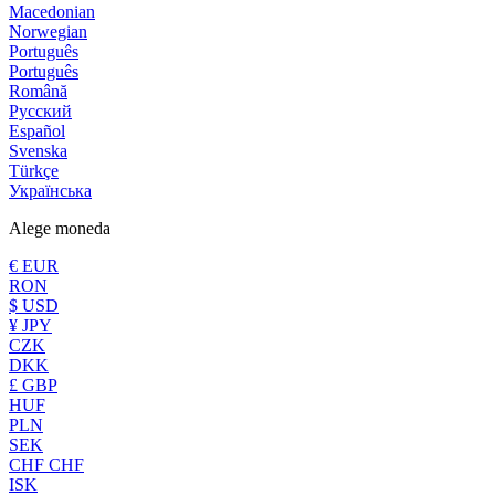
Macedonian
Norwegian
Português
Português
Română
Русский
Español
Svenska
Türkçe
Українська
Alege moneda
€ EUR
RON
$ USD
¥ JPY
CZK
DKK
£ GBP
HUF
PLN
SEK
CHF CHF
ISK