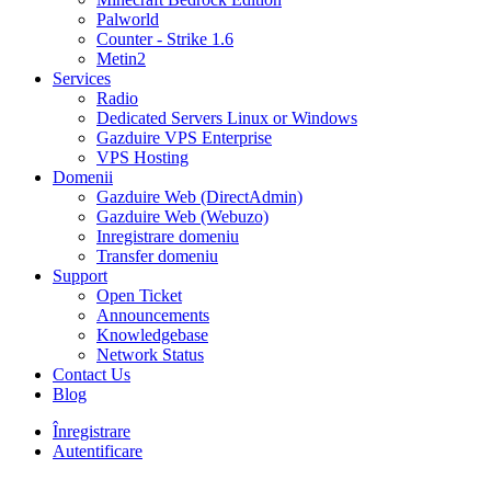
Palworld
Counter - Strike 1.6
Metin2
Services
Radio
Dedicated Servers Linux or Windows
Gazduire VPS Enterprise
VPS Hosting
Domenii
Gazduire Web (DirectAdmin)
Gazduire Web (Webuzo)
Inregistrare domeniu
Transfer domeniu
Support
Open Ticket
Announcements
Knowledgebase
Network Status
Contact Us
Blog
Înregistrare
Autentificare
30% DISCOUNT la toate pachetele de găzduire VPS- AUGUST30