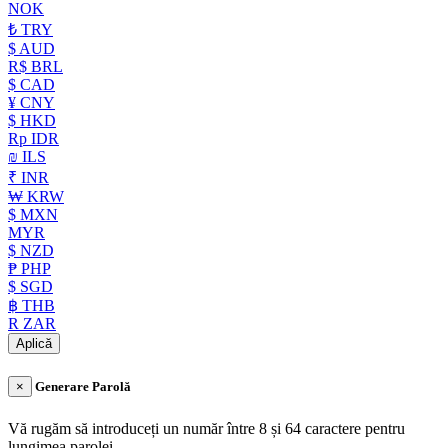
NOK
₺ TRY
$ AUD
R$ BRL
$ CAD
¥ CNY
$ HKD
Rp IDR
₪ ILS
₹ INR
₩ KRW
$ MXN
MYR
$ NZD
₱ PHP
$ SGD
฿ THB
R ZAR
Aplică
×
Generare Parolă
Vă rugăm să introduceți un număr între 8 și 64 caractere pentru
lungimea parolei