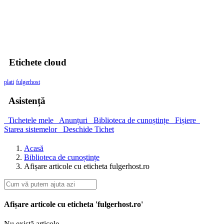
00
Zile
00
Ore
00
Minute
00
Secunde
Etichete cloud
plati
fulgerhost
Asistență
Tichetele mele
Anunțuri
Biblioteca de cunoștințe
Fișiere
Starea sistemelor
Deschide Tichet
Acasă
Biblioteca de cunoștințe
Afișare articole cu eticheta fulgerhost.ro
Afișare articole cu eticheta 'fulgerhost.ro'
Nu există articole