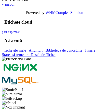
« înapoi
Powered by
WHMCompleteSolution
Etichete cloud
plati
fulgerhost
Asistență
Tichetele mele
Anunțuri
Biblioteca de cunoștințe
Fișiere
Starea sistemelor
Deschide Tichet